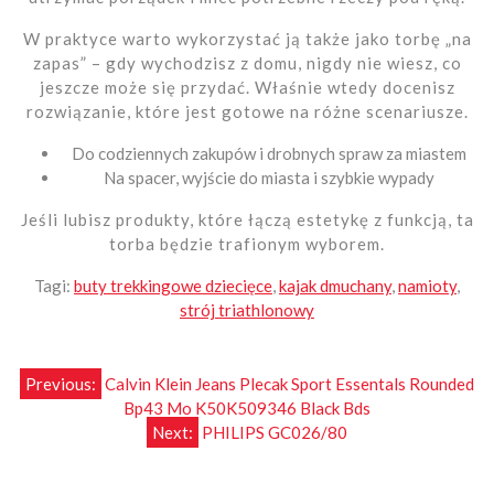
W praktyce warto wykorzystać ją także jako torbę „na
zapas” – gdy wychodzisz z domu, nigdy nie wiesz, co
jeszcze może się przydać. Właśnie wtedy docenisz
rozwiązanie, które jest gotowe na różne scenariusze.
Do codziennych zakupów i drobnych spraw za miastem
Na spacer, wyjście do miasta i szybkie wypady
Jeśli lubisz produkty, które łączą estetykę z funkcją, ta
torba będzie trafionym wyborem.
Tagi:
buty trekkingowe dziecięce
,
kajak dmuchany
,
namioty
,
strój triathlonowy
Nawigacja
Previous:
Calvin Klein Jeans Plecak Sport Essentals Rounded
Bp43 Mo K50K509346 Black Bds
wpisu
Next:
PHILIPS GC026/80