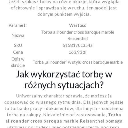
Jeżeli szukasz torby na różne okazje, która wygląda
efektownie i sprawdza się w ruchu, ten model jest
dobrym punktem wyjścia.
Parametr
Wartość
Torba allrounder cross baroque marble
Nazwa
Reisenthel
SKU
6158170c354a
Cena
163.93 zł
Opis w
Torba „allrounder” w stylu cross baroque marble
skrócie
Jak wykorzystać torbę w
różnych sytuacjach?
Uniwersalny charakter sprawia, że możesz ją
dopasować do własnego rytmu dnia. Dla jednych będzie
to torba do pracy i dokumentów, dla innych – codzienna
torba na zakupy. Niezależnie od zastosowania,
Torba
allrounder cross baroque marble Reisenthel
pomaga
utrzymać porządek i mieć potrzebne rzeczy pod ręką.