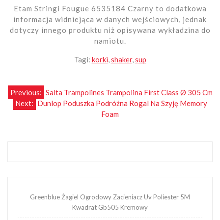
Etam Stringi Fougue 6535184 Czarny to dodatkowa
informacja widniejąca w danych wejściowych, jednak
dotyczy innego produktu niż opisywana wykładzina do
namiotu.
Tagi:
korki
,
shaker
,
sup
Nawigacja
Previous:
Salta Trampolines Trampolina First Class Ø 305 Cm
Next:
Dunlop Poduszka Podróżna Rogal Na Szyję Memory
wpisu
Foam
Greenblue Żagiel Ogrodowy Zacieniacz Uv Poliester 5M
Kwadrat Gb505 Kremowy