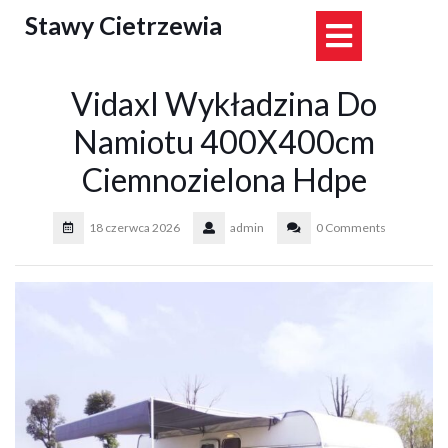
Skip
Stawy Cietrzewia
Open
to
content
Button
Vidaxl Wykładzina Do
Namiotu 400X400cm
Ciemnozielona Hdpe
18 czerwca 2026
admin
0 Comments