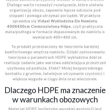
Dlatego warto rozważyć rozwiązanie, które ułatwia
organizację obozu, zapewnia lepsze odczucie pod
stopami i pomaga utrzymać porządek. W praktyce
sprawdza się
Vidaxl Wykładzina Do Namiotu
400X400cm Ciemnozielona Hdpe
, czyli praktyczna
mata/podłoga w formacie dopasowanym do namiotu o
wymiarach 400×400 cm.
To produkt przeznaczony do tworzenia bardziej
komfortowego wnętrza namiotu. Dzięki zastosowaniu
tworzywa o parametrach HDPE wykładzina dobrze
realizuje zadanie jako warstwa oddzielająca przestrzeń
użytkową od podłoża. Efekt? Mniej bezpośredniego
kontaktu z gruntem, łatwiejsze utrzymanie czystości i
większa wygoda w ciągu dnia oraz wieczorem.
Dlaczego HDPE ma znaczenie
w warunkach obozowych
Materiał HDPE (polietylen wysokiej gęstości) jest