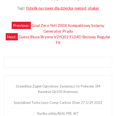
Tagi:
fotelik na rower dla dziecka
,
namiot
,
shaker
Nawigacja
Previous:
Goal Zero Yeti 200X Kompaktowy Solarny
Generator Prądu
wpisu
Next:
Guess Bluza Bryony V2YQ02 FL04D Beżowy Regular
Fit
Greenblue Żagiel Ogrodowy Zacieniacz Uv Poliester 5M
Kwadrat Gb505 Kremowy
Specialized Turbo Levo Comp Carbon 3Gen 27.5/29 2022
Kurtka adida REAL PRE JKT