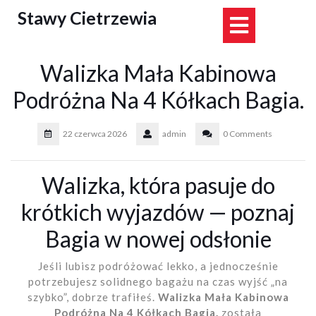
Skip
Stawy Cietrzewia
Open
to
content
Button
Walizka Mała Kabinowa
Podróżna Na 4 Kółkach Bagia.
22 czerwca 2026
admin
0 Comments
Walizka, która pasuje do
krótkich wyjazdów — poznaj
Bagia w nowej odsłonie
Jeśli lubisz podróżować lekko, a jednocześnie
potrzebujesz solidnego bagażu na czas wyjść „na
szybko”, dobrze trafiłeś.
Walizka Mała Kabinowa
Podróżna Na 4 Kółkach Bagia.
została