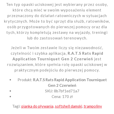
Ten typ opaski uciskowej jest wybierany przez osoby,
które chcą mieć w swoim wyposażeniu element
przeznaczony do działań ratowniczych w sytuacjach
krytycznych. Może to być sprzęt dla służb, ratowników,
osób przygotowanych do pierwszej pomocy oraz dla
tych, którzy kompletują zestawy na wyjazdy, treningi
lub do zastosowań terenowych.
Jeżeli w Twoim zestawie liczy się niezawodność,
czytelność i szybka aplikacja,
R.A.T.S Rats Rapid
Application Tourniquet Gen 2 Czerwień
jest
rozwiązaniem, które spełnia rolę opaski uciskowej w
praktycznym podejściu do pierwszej pomocy.
Produkt:
R.A.T.S Rats Rapid Application Tourniquet
Gen 2 Czerwień
SKU: 8b7bf1ed71a7
Cena: 170 zł
Tagi:
pianka do pływania
,
softshell damski
,
trampoliny