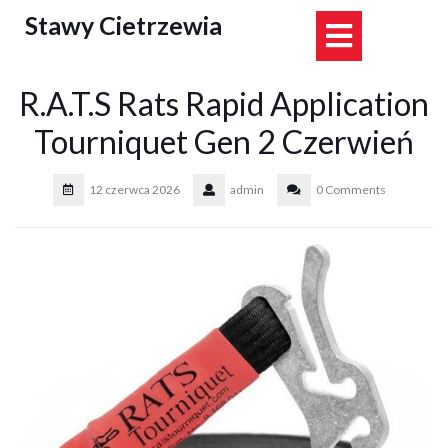
Skip
Stawy Cietrzewia
Open
to
content
Button
R.A.T.S Rats Rapid Application
Tourniquet Gen 2 Czerwień
12 czerwca 2026
admin
0 Comments