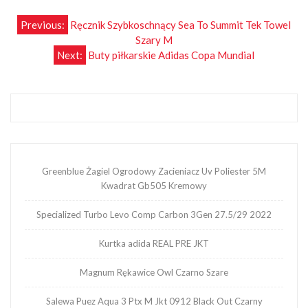
Nawigacja
Previous:
Ręcznik Szybkoschnący Sea To Summit Tek Towel
Szary M
wpisu
Next:
Buty piłkarskie Adidas Copa Mundial
Greenblue Żagiel Ogrodowy Zacieniacz Uv Poliester 5M
Kwadrat Gb505 Kremowy
Specialized Turbo Levo Comp Carbon 3Gen 27.5/29 2022
Kurtka adida REAL PRE JKT
Magnum Rękawice Owl Czarno Szare
Salewa Puez Aqua 3 Ptx M Jkt 0912 Black Out Czarny