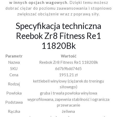
w innych opcjach wagowych
. Dzięki temu możesz
dobrać ciężar do poziomu zaawansowania i stopniowo
zwiększać obciążenie wraz z poprawą siły.
Specyfikacja techniczna
Reebok Zr8 Fitness Re1
11820Bk
Parametr
Wartość
Nazwa
Reebok Zr8 Fitness Re1 11820Bk
SKU
6d7b9bdd74d5
Cena
1951.21 zł
kettlebell winylowy (ciężarek do treningu
Rodzaj
siłowego)
Powłoka
gruba i trwała powłoka winylowa
wyprofilowana, zapewnia stabilność i ogranicza
Podstawa
przewracanie
Rączka
żeliwna