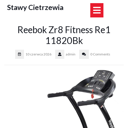
Skip
Stawy Cietrzewia
Open
to
content
Button
Reebok Zr8 Fitness Re1
11820Bk
10 czerwca 2026
admin
0 Comments