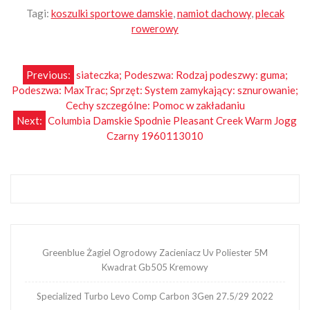
Tagi:
koszulki sportowe damskie
,
namiot dachowy
,
plecak
rowerowy
Nawigacja
Previous:
siateczka; Podeszwa: Rodzaj podeszwy: guma;
Podeszwa: MaxTrac; Sprzęt: System zamykający: sznurowanie;
wpisu
Cechy szczególne: Pomoc w zakładaniu
Next:
Columbia Damskie Spodnie Pleasant Creek Warm Jogg
Czarny 1960113010
Greenblue Żagiel Ogrodowy Zacieniacz Uv Poliester 5M
Kwadrat Gb505 Kremowy
Specialized Turbo Levo Comp Carbon 3Gen 27.5/29 2022