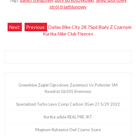
strój triathlonowy
Nawigacja
Next:
Previous:
Dallas Bike City 28 7Spd Biały Z Czarnym
Kurtka Nike Club Fleece+
wpisu
Greenblue Żagiel Ogrodowy Zacieniacz Uv Poliester 5M
Kwadrat Gb505 Kremowy
Specialized Turbo Levo Comp Carbon 3Gen 27.5/29 2022
Kurtka adida REAL PRE JKT
Magnum Rękawice Owl Czarno Szare