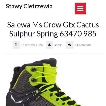
Skip
Stawy Cietrzewia
Open
to
content
Button
Salewa Ms Crow Gtx Cactus
Sulphur Spring 63470 985
11 czerwca 2026
admin
0 Comments