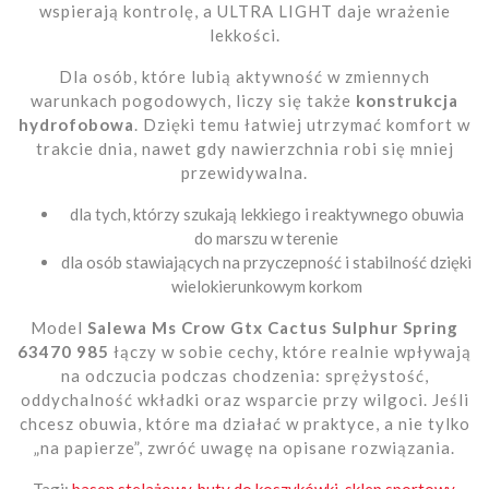
wspierają kontrolę, a ULTRA LIGHT daje wrażenie
lekkości.
Dla osób, które lubią aktywność w zmiennych
warunkach pogodowych, liczy się także
konstrukcja
hydrofobowa
. Dzięki temu łatwiej utrzymać komfort w
trakcie dnia, nawet gdy nawierzchnia robi się mniej
przewidywalna.
dla tych, którzy szukają lekkiego i reaktywnego obuwia
do marszu w terenie
dla osób stawiających na przyczepność i stabilność dzięki
wielokierunkowym korkom
Model
Salewa Ms Crow Gtx Cactus Sulphur Spring
63470 985
łączy w sobie cechy, które realnie wpływają
na odczucia podczas chodzenia: sprężystość,
oddychalność wkładki oraz wsparcie przy wilgoci. Jeśli
chcesz obuwia, które ma działać w praktyce, a nie tylko
„na papierze”, zwróć uwagę na opisane rozwiązania.
Tagi:
basen stelażowy
,
buty do koszykówki
,
sklep sportowy
,