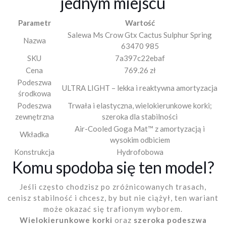
jednym miejscu
Parametr
Wartość
Salewa Ms Crow Gtx Cactus Sulphur Spring
Nazwa
63470 985
SKU
7a397c22ebaf
Cena
769.26 zł
Podeszwa
ULTRA LIGHT – lekka i reaktywna amortyzacja
środkowa
Podeszwa
Trwała i elastyczna, wielokierunkowe korki;
zewnętrzna
szeroka dla stabilności
Air-Cooled Goga Mat™ z amortyzacją i
Wkładka
wysokim odbiciem
Konstrukcja
Hydrofobowa
Komu spodoba się ten model?
Jeśli często chodzisz po zróżnicowanych trasach,
cenisz stabilność i chcesz, by but nie ciążył, ten wariant
może okazać się trafionym wyborem.
Wielokierunkowe korki
oraz
szeroka podeszwa