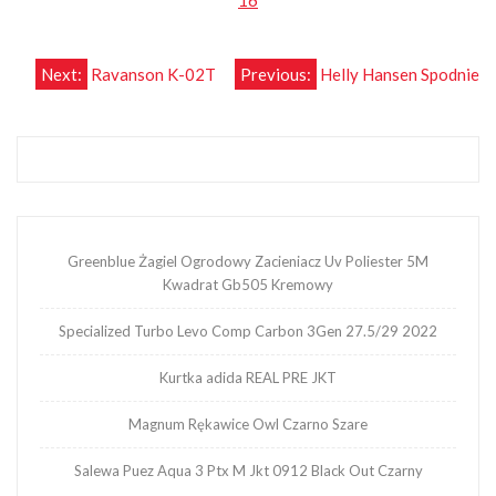
16
Nawigacja
Next:
Ravanson K-02T
Previous:
Helly Hansen Spodnie
wpisu
Greenblue Żagiel Ogrodowy Zacieniacz Uv Poliester 5M
Kwadrat Gb505 Kremowy
Specialized Turbo Levo Comp Carbon 3Gen 27.5/29 2022
Kurtka adida REAL PRE JKT
Magnum Rękawice Owl Czarno Szare
Salewa Puez Aqua 3 Ptx M Jkt 0912 Black Out Czarny