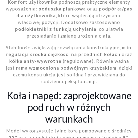
Komfort użytkownika podnoszą praktyczne elementy
wyposażenia:
poduszka piankowa
oraz
podpórka/pas
dla użytkownika
, które wspierają utrzymanie
właściwej pozycji. Dodatkowo zastosowano
podłokietniki z funkcją uchylania
, co ułatwia
przesiadanie i zmianę ułożenia ciała.
Stabilność zwiększają rozwiązania konstrukcyjne, m.in.
regulacja środka ciężkości na przednich kołach
oraz
kółka anty-wywrotne
(regulowane). Równie ważna
jest
rama wzmocniona podwójnym krzyżakiem
, dzięki
czemu konstrukcja jest solidna i przewidziana do
codziennej eksploatacji.
Koła i napęd: zaprojektowane
pod ruch w różnych
warunkach
Model wykorzystuje tylne koła pompowane o średnicy
22″
oraz przednie koła pełne gumowe o średnicy
8″
.