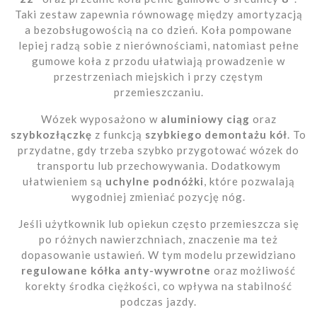
Taki zestaw zapewnia równowagę między amortyzacją
a bezobsługowością na co dzień. Koła pompowane
lepiej radzą sobie z nierównościami, natomiast pełne
gumowe koła z przodu ułatwiają prowadzenie w
przestrzeniach miejskich i przy częstym
przemieszczaniu.
Wózek wyposażono w
aluminiowy ciąg
oraz
szybkozłączkę
z funkcją
szybkiego demontażu kół
. To
przydatne, gdy trzeba szybko przygotować wózek do
transportu lub przechowywania. Dodatkowym
ułatwieniem są
uchylne podnóżki
, które pozwalają
wygodniej zmieniać pozycję nóg.
Jeśli użytkownik lub opiekun często przemieszcza się
po różnych nawierzchniach, znaczenie ma też
dopasowanie ustawień. W tym modelu przewidziano
regulowane kółka anty-wywrotne
oraz możliwość
korekty środka ciężkości, co wpływa na stabilność
podczas jazdy.