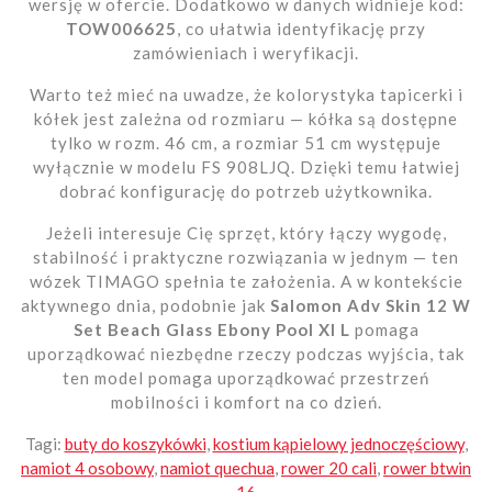
wersję w ofercie. Dodatkowo w danych widnieje kod:
TOW006625
, co ułatwia identyfikację przy
zamówieniach i weryfikacji.
Warto też mieć na uwadze, że kolorystyka tapicerki i
kółek jest zależna od rozmiaru — kółka są dostępne
tylko w rozm. 46 cm, a rozmiar 51 cm występuje
wyłącznie w modelu FS 908LJQ. Dzięki temu łatwiej
dobrać konfigurację do potrzeb użytkownika.
Jeżeli interesuje Cię sprzęt, który łączy wygodę,
stabilność i praktyczne rozwiązania w jednym — ten
wózek TIMAGO spełnia te założenia. A w kontekście
aktywnego dnia, podobnie jak
Salomon Adv Skin 12 W
Set Beach Glass Ebony Pool Xl L
pomaga
uporządkować niezbędne rzeczy podczas wyjścia, tak
ten model pomaga uporządkować przestrzeń
mobilności i komfort na co dzień.
Tagi:
buty do koszykówki
,
kostium kąpielowy jednoczęściowy
,
namiot 4 osobowy
,
namiot quechua
,
rower 20 cali
,
rower btwin