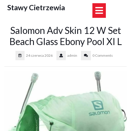
Skip
Stawy Cietrzewia
Open
to
content
Button
Salomon Adv Skin 12 W Set
Beach Glass Ebony Pool Xl L
24 czerwca 2026
admin
0 Comments