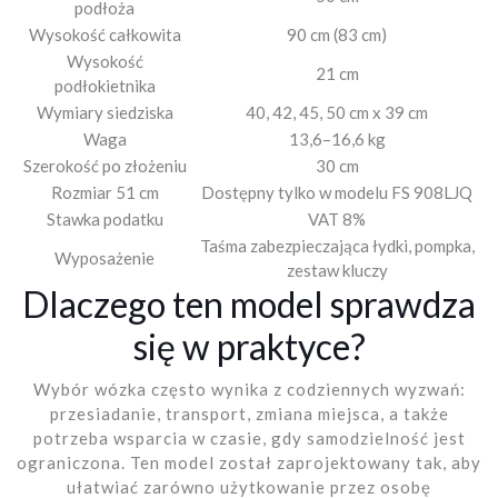
podłoża
Wysokość całkowita
90 cm (83 cm)
Wysokość
21 cm
podłokietnika
Wymiary siedziska
40, 42, 45, 50 cm x 39 cm
Waga
13,6–16,6 kg
Szerokość po złożeniu
30 cm
Rozmiar 51 cm
Dostępny tylko w modelu FS 908LJQ
Stawka podatku
VAT 8%
Taśma zabezpieczająca łydki, pompka,
Wyposażenie
zestaw kluczy
Dlaczego ten model sprawdza
się w praktyce?
Wybór wózka często wynika z codziennych wyzwań:
przesiadanie, transport, zmiana miejsca, a także
potrzeba wsparcia w czasie, gdy samodzielność jest
ograniczona. Ten model został zaprojektowany tak, aby
ułatwiać zarówno użytkowanie przez osobę