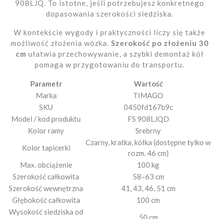
908LJQ. To istotne, jeśli potrzebujesz konkretnego
dopasowania szerokości siedziska.
W kontekście wygody i praktyczności liczy się także
możliwość złożenia wózka.
Szerokość po złożeniu 30
cm
ułatwia przechowywanie, a szybki demontaż kół
pomaga w przygotowaniu do transportu.
Parametr
Wartość
Marka
TIMAGO
SKU
0450fd167b9c
Model / kod produktu
FS 908LJQD
Kolor ramy
Srebrny
Czarny, kratka, kółka (dostępne tylko w
Kolor tapicerki
rozm. 46 cm)
Max. obciążenie
100 kg
Szerokość całkowita
58–63 cm
Szerokość wewnętrzna
41, 43, 46, 51 cm
Głębokość całkowita
100 cm
Wysokość siedziska od
50 cm