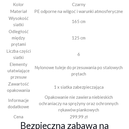
Kolor
Czarny
Materiał
PE odporne na wilgoć i warunki atmosferyczne
Wysokość
165 cm
siatki
Odległość
między
125 cm
prętami
Liczba części
6
siatki
Elementy
Nylonowe tuleje do przesuwania po stalowych
ułatwiające
prętach
przesuw
Zawartość
1 x siatka zabezpieczająca
opakowania
Opakowanie nie zawiera niebieskich
Informacje
ochraniaczy na sprężyny oraz ochronnych
dodatkowe
rękawów piankowych
Cena
299,99 zł
Bezpieczna zabawa na