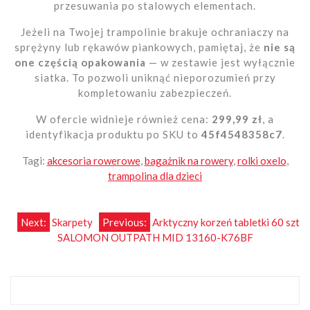
przesuwania po stalowych elementach.
Jeżeli na Twojej trampolinie brakuje ochraniaczy na
sprężyny lub rękawów piankowych, pamiętaj, że
nie są
one częścią opakowania
— w zestawie jest wyłącznie
siatka. To pozwoli uniknąć nieporozumień przy
kompletowaniu zabezpieczeń.
W ofercie widnieje również cena:
299,99 zł
, a
identyfikacja produktu po SKU to
45f4548358c7
.
Tagi:
akcesoria rowerowe
,
bagażnik na rowery
,
rolki oxelo
,
trampolina dla dzieci
Nawigacja
Next:
Skarpety
Previous:
Arktyczny korzeń tabletki 60 szt
SALOMON OUTPATH MID 13160-K76BF
wpisu