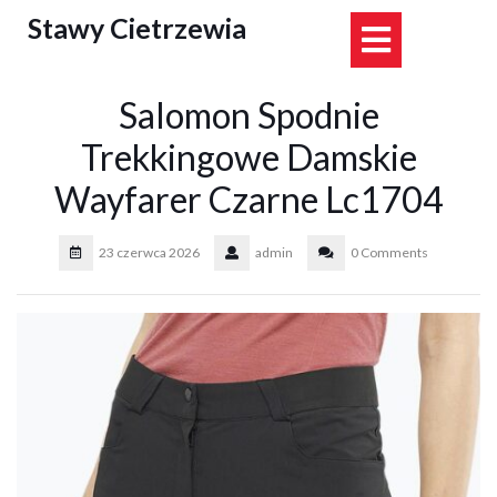
Skip
Stawy Cietrzewia
Open
to
content
Button
Salomon Spodnie
Trekkingowe Damskie
Wayfarer Czarne Lc1704
23 czerwca 2026
admin
0 Comments