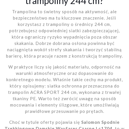
trampoliny 244 cm?
Trampolina to świetny sposób na aktywność, ale
bezpieczeństwo ma tu kluczowe znaczenie. Jeśli
korzystasz z trampoliny o średnicy 244 cm,
potrzebujesz odpowiedniej siatki zabezpieczającej,
która ograniczy ryzyko wypadnięcia poza obszar
skakania. Dobrze dobrana osłona powinna być
naciągnięta wokół strefy skakania i tworzyć stabilną
barierę, która pracuje razem z konstrukcją trampoliny.
W praktyce liczy się jakość materiału, odporność na
warunki atmosferyczne oraz dopasowanie do
konkretnego modelu. Właśnie takie cechy ma produkt,
który opisujemy: siatka ochronna przeznaczona do
trampolin ACRA SPORT 244 cm, wykonana z trwałej
tkaniny PE. Warto też zwrócić uwagę na sposób
mocowania i elementy ślizgowe, które umożliwiają
prawidłowe przesuwanie po prętach.
Choć w tytule oferty pojawia się
Salomon Spodnie
Trekkingowe Damskie Wayfarer Czarne Lc1704
, to w