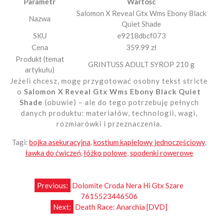
Parametr
Wartość
Salomon X Reveal Gtx Wms Ebony Black
Nazwa
Quiet Shade
SKU
e9218dbcf073
Cena
359.99 zł
Produkt (temat
GRINTUSS ADULT SYROP 210 g
artykułu)
Jeżeli chcesz, mogę przygotować osobny tekst stricte
o
Salomon X Reveal Gtx Wms Ebony Black Quiet
Shade
(obuwie) – ale do tego potrzebuję pełnych
danych produktu: materiałów, technologii, wagi,
rozmiarówki i przeznaczenia.
Tagi:
bojka asekuracyjna
,
kostium kąpielowy jednoczęściowy
,
ławka do ćwiczeń
,
łóżko polowe
,
spodenki rowerowe
Nawigacja
Previous:
Dolomite Croda Nera Hi Gtx Szare
7615523446506
wpisu
Next:
Death Race: Anarchia [DVD]