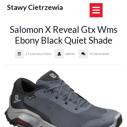
Skip
Stawy Cietrzewia
Open
to
content
Button
Salomon X Reveal Gtx Wms
Ebony Black Quiet Shade
17 czerwca 2026
admin
0 Comments