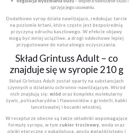
Regulacja wydzielania śluzu
– wspiera nawilżanie śluzu i
sprzyja jego usuwaniu.
Dodatkowo syrop działa nawilżająco, redukując tarcie
na poziomie krtani, które często jest bezpośrednią
przyczyną odruchu kaszlowego. W efekcie objawy
mogą być mniej uciążliwe, a drogi oddechowe lepiej
przygotowane do naturalnego oczyszczania.
Skład Grintuss Adult – co
znajduje się w syropie 210 g
Skład Grintuss Adult został oparty na substancjach
czynnych o działaniu ochronno-nawilżającym. Wśród
nich znajdują się:
miód
oraz kompleks molekularny
żywic, polisacharydów i flawonoidów z grindelli, babki
lancetowatej i kocanki włoskiej.
W recepturze obecne są także składniki wspomagające
formułę syropu, w tym
cukier trzcinowy
, woda oraz
olejki eteryczne z eukaliptusa, anyżu gwiaździstego i