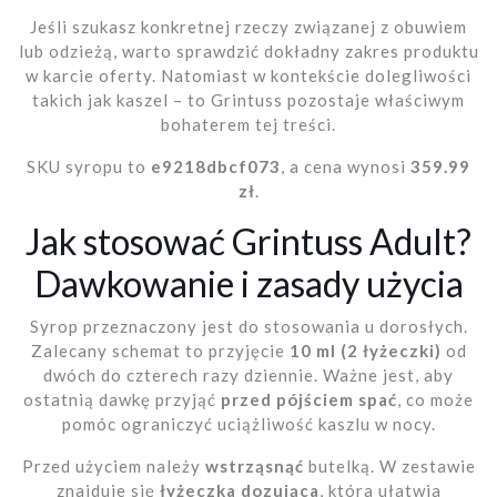
Jeśli szukasz konkretnej rzeczy związanej z obuwiem
lub odzieżą, warto sprawdzić dokładny zakres produktu
w karcie oferty. Natomiast w kontekście dolegliwości
takich jak kaszel – to Grintuss pozostaje właściwym
bohaterem tej treści.
SKU syropu to
e9218dbcf073
, a cena wynosi
359.99
zł
.
Jak stosować Grintuss Adult?
Dawkowanie i zasady użycia
Syrop przeznaczony jest do stosowania u dorosłych.
Zalecany schemat to przyjęcie
10 ml (2 łyżeczki)
od
dwóch do czterech razy dziennie. Ważne jest, aby
ostatnią dawkę przyjąć
przed pójściem spać
, co może
pomóc ograniczyć uciążliwość kaszlu w nocy.
Przed użyciem należy
wstrząsnąć
butelką. W zestawie
znajduje się
łyżeczka dozująca
, która ułatwia