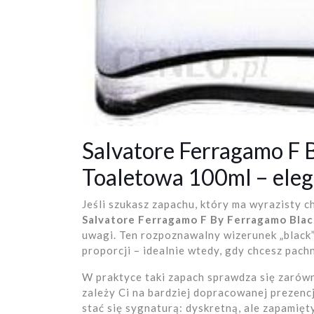
Salvatore Ferragamo F
Toaletowa 100ml – ele
Jeśli szukasz zapachu, który ma wyrazisty ch
Salvatore Ferragamo F By Ferragamo Bla
uwagi. Ten rozpoznawalny wizerunek „black” 
proporcji – idealnie wtedy, gdy chcesz pach
W praktyce taki zapach sprawdza się zarówn
zależy Ci na bardziej dopracowanej prezen
stać się sygnaturą: dyskretną, ale zapamięt