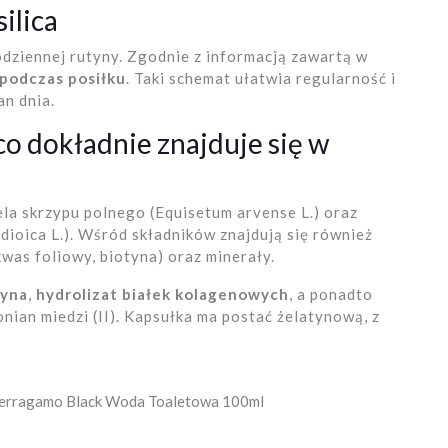
lica
dziennej rutyny. Zgodnie z informacją zawartą w
 podczas posiłku
. Taki schemat ułatwia regularność i
n dnia.
o dokładnie znajduje się w
iela skrzypu polnego (Equisetum arvense L.) oraz
 dioica L.). Wśród składników znajdują się również
 kwas foliowy, biotyna) oraz minerały.
tyna
,
hydrolizat białek kolagenowych
, a ponadto
onian miedzi (II). Kapsułka ma postać żelatynową, z
Ferragamo Black Woda Toaletowa 100ml