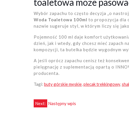
toaletowa może pasować
Wybór zapachu to często decyzja „o nastroj
Woda Toaletowa 100ml
to propozycja dla o
nazwie sugeruje styl, w którym liczy się jak
Pojemność 100 ml daje komfort użytkowania
dzień, jak i wtedy, gdy chcesz mieć zapach n
kompozycji, ta butelka będzie wygodnym w
A jeśli oprócz zapachu cenisz też konsekwe
pielęgnację z suplementacją opartą o INNO
producenta.
Tagi:
buty górskie męskie
,
plecak trekkingowy
,
sha
Nawigacja
Next:
Następny wpis
wpisu