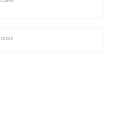
Czarny
zzzzz