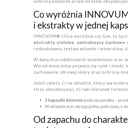
ochroną komórek przed stresem oksydacyjnym
Co wyróżnia INNOVUM® 
i ekstrakty w jednej kap
INNOVUM® silica wyróżnia się tym, że łączy
ekstrakty ziołowe
,
aminokwasy siarkowe
rozbudowany zestaw witamin i minerałów, d
W danych produktowych wymieniono m.in. wita
Wśród minerałów pojawia się cynk i miedź, 
zachowanie zdrowej skóry oraz ochronę ko
Jeżeli zależy Ci na składzie, który ma konkr
stres oksydacyjny), to taki kierunek formuł
2 kapsułki dziennie
podczas posiłku – pro
W składzie m.in. skrzyp polny, pokrzywa, L-
Od zapachu do charakte