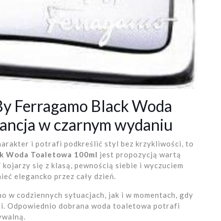
 By Ferragamo Black Woda
gancja w czarnym wydaniu
arakter i potrafi podkreślić styl bez krzykliwości, to
ck Woda Toaletowa 100ml
jest propozycją wartą
kojarzy się z klasą, pewnością siebie i wyczuciem
nieć elegancko przez cały dzień.
o w codziennych sytuacjach, jak i w momentach, gdy
cji. Odpowiednio dobrana woda toaletowa potrafi
ywalną.