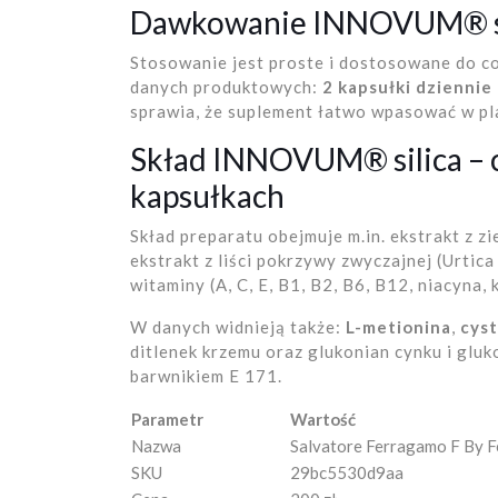
Dawkowanie INNOVUM® si
Stosowanie jest proste i dostosowane do co
danych produktowych:
2 kapsułki dziennie
sprawia, że suplement łatwo wpasować w pla
Skład INNOVUM® silica – c
kapsułkach
Skład preparatu obejmuje m.in. ekstrakt z z
ekstrakt z liści pokrzywy zwyczajnej (Urtica
witaminy (A, C, E, B1, B2, B6, B12, niacyna,
W danych widnieją także:
L-metionina
,
cys
ditlenek krzemu oraz glukonian cynku i gluk
barwnikiem E 171.
Parametr
Wartość
Nazwa
Salvatore Ferragamo F By 
SKU
29bc5530d9aa