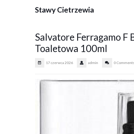
Skip
Stawy Cietrzewia
to
content
Salvatore Ferragamo F
Toaletowa 100ml
17 czerwca 2026
admin
0 Comment