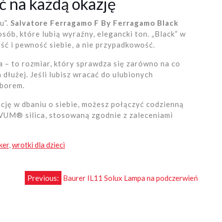
 na każdą okazję
u”.
Salvatore Ferragamo F By Ferragamo Black
sób, które lubią wyraźny, elegancki ton. „Black” w
ość i pewność siebie, a nie przypadkowość.
 – to rozmiar, który sprawdza się zarówno na co
a dłużej. Jeśli lubisz wracać do ulubionych
yborem.
ncję w dbaniu o siebie, możesz połączyć codzienną
VUM® silica, stosowaną zgodnie z zaleceniami
ker
,
wrotki dla dzieci
Previous:
Baurer IL11 Solux Lampa na podczerwień