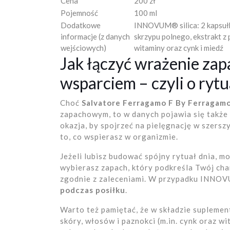
Cena
200 zł
Pojemność
100 ml
Dodatkowe
INNOVUM® silica: 2 kapsułki 
informacje (z danych
skrzypu polnego, ekstrakt z 
wejściowych)
witaminy oraz cynk i miedź
Jak łączyć wrażenie za
wsparciem – czyli o rytu
Choć
Salvatore Ferragamo F By Ferragam
zapachowym, to w danych pojawia się takż
okazja, by spojrzeć na pielęgnację w szerszym
to, co wspierasz w organizmie.
Jeżeli lubisz budować spójny rytuał dnia, m
wybierasz zapach, który podkreśla Twój char
zgodnie z zaleceniami. W przypadku INNOV
podczas posiłku
.
Warto też pamiętać, że w składzie suplement
skóry, włosów i paznokci (m.in. cynk oraz w