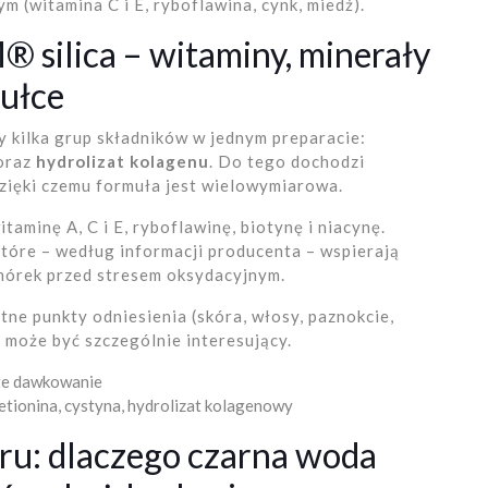
 (witamina C i E, ryboflawina, cynk, miedź).
silica – witaminy, minerały
sułce
 kilka grup składników w jednym preparacie:
oraz
hydrolizat kolagenu
. Do tego dochodzi
zięki czemu formuła jest wielowymiarowa.
minę A, C i E, ryboflawinę, biotynę i niacynę.
które – według informacji producenta – wspierają
mórek przed stresem oksydacyjnym.
etne punkty odniesienia (skóra, włosy, paznokcie,
y może być szczególnie interesujący.
ste dawkowanie
metionina, cystyna, hydrolizat kolagenowy
ru: dlaczego czarna woda