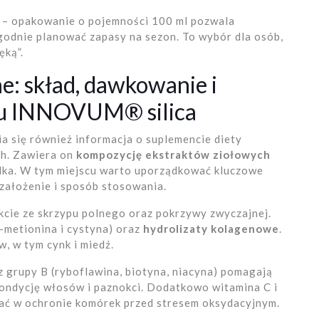
 – opakowanie o pojemności 100 ml pozwala
godnie planować zapasy na sezon. To wybór dla osób,
ęką”.
ne: skład, dawkowanie i
tu INNOVUM® silica
ia się również informacja o suplemencie diety
ch. Zawiera on
kompozycję ekstraktów ziołowych
odka. W tym miejscu warto uporządkować kluczowe
 założenie i sposób stosowania.
kcie ze skrzypu polnego oraz pokrzywy zwyczajnej.
-metionina i cystyna) oraz
hydrolizaty kolagenowe
.
, w tym cynk i miedź.
z grupy B (ryboflawina, biotyna, niacyna) pomagają
kondycję włosów i paznokci. Dodatkowo witamina C i
gać w ochronie komórek przed stresem oksydacyjnym.