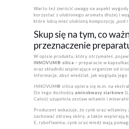
Warto też zwrócić uwagę na aspekt wygody
korzystać z ulubionego aromatu dłużej i wy
które lubią mieć ulubioną kompozycję „pod r
Skup się na tym, co waż
przeznaczenie prepara
W opisie produktu, który otrzymałeś, pojaw
INNOVUM® silica
– preparacie w kapsułka
oraz składniki wspierające organizm od śr
informacje, abyś wiedział, jak wygląda jego
INNOVUM® silica opiera się m.in. na ekstra
Do tego dochodzą
aminokwasy siarkowe
(L
Całość uzupełnia zestaw witamin i minerałów
Producent wskazuje, że cynk oraz witaminy 
zachować zdrową skórę, a także wspierają 
E, ryboflawina, cynk oraz miedź mają poma