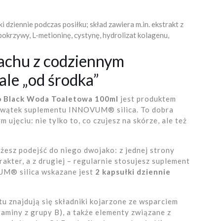
dziennie podczas posiłku; skład zawiera m.in. ekstrakt z
pokrzywy, L-metioninę, cystynę, hydrolizat kolagenu,
pachu z codziennym
ale „od środka”
o Black Woda Toaletowa 100ml
jest produktem
e wątek suplementu INNOVUM® silica. To dobra
 ujęciu: nie tylko to, co czujesz na skórze, ale też
ożesz podejść do niego dwojako: z jednej strony
akter, a z drugiej – regularnie stosujesz suplement
UM® silica wskazane jest
2 kapsułki dziennie
u znajdują się składniki kojarzone ze wsparciem
itaminy z grupy B), a także elementy związane z