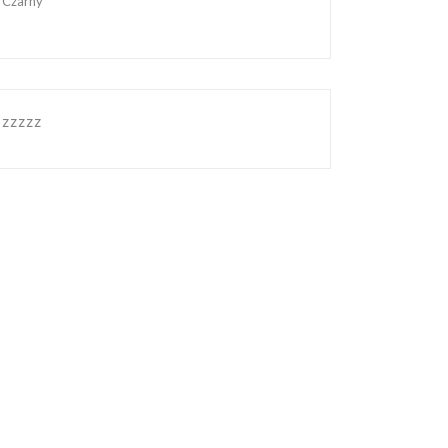
Czarny
zzzzz