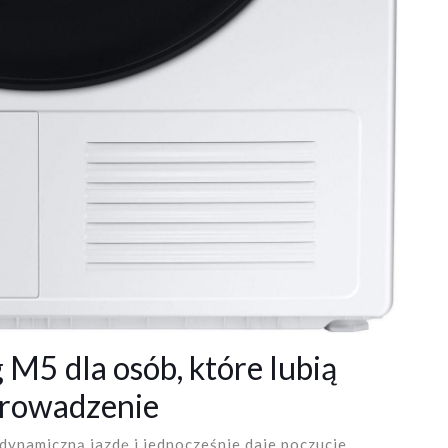
5 dla osób, które lubią
prowadzenie
 dynamiczną jazdę i jednocześnie daje poczucie