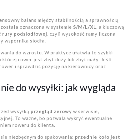
 sensowny balans między stabilnością a sprawnością
 została oznaczona w systemie
S/M/L/XL
, a kluczową
 rury podsiodłowej
, czyli wysokość ramy liczona
y wspornika siodła.
wania do wzrostu. W praktyce ułatwia to szybki
której rower jest zbyt duży lub zbyt mały. Jeśli
rower i sprawdzić pozycję na kierownicy oraz
ie do wysyłki: jak wygląda
rzed wysyłką
przegląd zerowy
w serwisie,
yjnej. To ważne, bo pozwala wykryć ewentualne
niem roweru do klienta.
esie niezbędnym do spakowania:
przednie koło jest