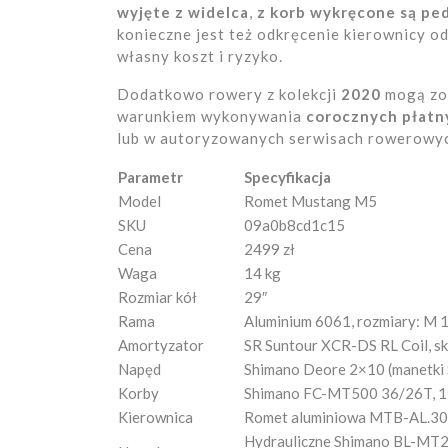
wyjęte z widelca
,
z korb wykręcone są pe
konieczne jest też odkręcenie kierownicy 
własny koszt i ryzyko.
Dodatkowo rowery z kolekcji
2020
mogą zo
warunkiem wykonywania
corocznych płatn
lub w autoryzowanych serwisach rowerowy
Parametr
Specyfikacja
Model
Romet Mustang M5
SKU
09a0b8cd1c15
Cena
2499 zł
Waga
14 kg
Rozmiar kół
29″
Rama
Aluminium 6061, rozmiary: M 17
Amortyzator
SR Suntour XCR-DS RL Coil, s
Napęd
Shimano Deore 2×10 (manetk
Korby
Shimano FC-MT500 36/26T, 
Kierownica
Romet aluminiowa MTB-AL.3
Hydrauliczne Shimano BL-MT20