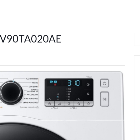
 DV90TA020AE
s