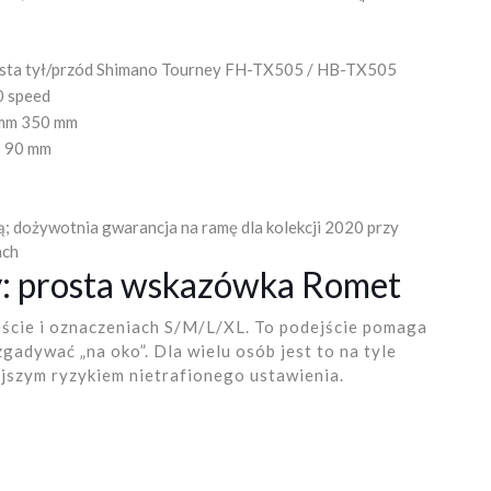
sta tył/przód Shimano Tourney FH-TX505 / HB-TX505
 speed
 mm 350 mm
 90 mm
; dożywotnia gwarancja na ramę dla kolekcji 2020 przy
ach
y: prosta wskazówka Romet
ście i oznaczeniach S/M/L/XL. To podejście pomaga
gadywać „na oko”. Dla wielu osób jest to na tyle
iejszym ryzykiem nietrafionego ustawienia.