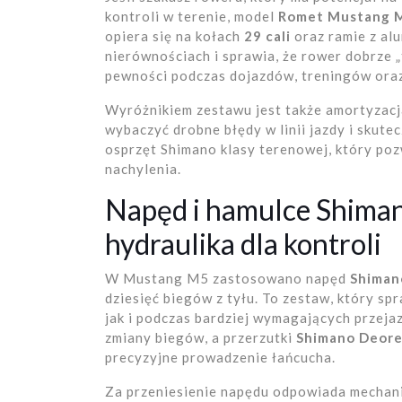
kontroli w terenie, model
Romet Mustang 
opiera się na kołach
29 cali
oraz ramie z al
nierównościach i sprawia, że rower dobrze 
pewności podczas dojazdów, treningów oraz 
Wyróżnikiem zestawu jest także amortyzac
wybaczyć drobne błędy w linii jazdy i skutec
osprzęt Shimano klasy terenowej, który poz
nachylenia.
Napęd i hamulce Shiman
hydraulika dla kontroli
W Mustang M5 zastosowano napęd
Shiman
dziesięć biegów z tyłu. To zestaw, który sp
jak i podczas bardziej wymagających przej
zmiany biegów, a przerzutki
Shimano Deor
precyzyjne prowadzenie łańcucha.
Za przeniesienie napędu odpowiada mecha