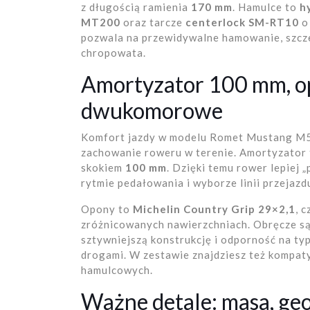
z długością ramienia
170 mm
. Hamulce to
h
MT200
oraz tarcze
centerlock
SM-RT10
o
pozwala na przewidywalne hamowanie, szczeg
chropowata.
Amortyzator 100 mm, op
dwukomorowe
Komfort jazdy w modelu Romet Mustang M5 
zachowanie roweru w terenie. Amortyzator
skokiem
100 mm
. Dzięki temu rower lepiej 
rytmie pedałowania i wyborze linii przejazd
Opony to
Michelin Country Grip 29×2,1
, 
zróżnicowanych nawierzchniach. Obręcze s
sztywniejszą konstrukcję i odporność na t
drogami. W zestawie znajdziesz też kompaty
hamulcowych.
Ważne detale: masa, geo