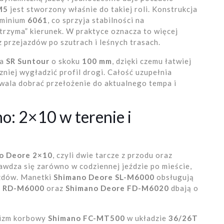
M5
jest stworzony właśnie do takiej roli. Konstrukcja
uminium
6061
, co sprzyja stabilności na
„trzyma” kierunek. W praktyce oznacza to więcej
przejazdów po szutrach i leśnych trasach.
ja
SR Suntour
o skoku
100 mm
, dzięki czemu łatwiej
zniej wygładzić profil drogi. Całość uzupełnia
wala dobrać przełożenie do aktualnego tempa i
o: 2×10 w terenie i
o Deore 2×10
, czyli dwie tarcze z przodu oraz
rawdza się zarówno w codziennej jeździe po mieście,
azdów. Manetki
Shimano Deore SL-M6000
obsługują
e RD-M6000
oraz
Shimano Deore FD-M6020
dbają o
nizm korbowy
Shimano FC-MT500
w układzie
36/26T