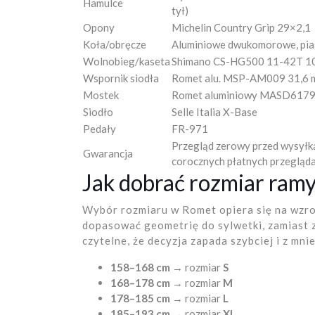
Hamulce
tył)
Opony
Michelin Country Grip 29×2,1
Koła/obręcze
Aluminiowe dwukomorowe, pia
Wolnobieg/kaseta
Shimano CS-HG500 11-42T 10
Wspornik siodła
Romet alu. MSP-AM009 31,6
Mostek
Romet aluminiowy MASD6179
Siodło
Selle Italia X-Base
Pedały
FR-971
Przegląd zerowy przed wysyłką
Gwarancja
corocznych płatnych przegląd
Jak dobrać rozmiar ram
Wybór rozmiaru w Romet opiera się na wzro
dopasować geometrię do sylwetki, zamiast z
czytelne, że decyzja zapada szybciej i z mn
158–168 cm
→ rozmiar
S
168–178 cm
→ rozmiar
M
178–185 cm
→ rozmiar
L
185–193 cm
→ rozmiar
XL