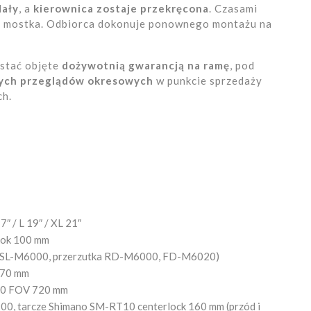
dały
, a
kierownica zostaje przekręcona
. Czasami
od mostka. Odbiorca dokonuje ponownego montażu na
stać objęte
dożywotnią gwarancją na ramę
, pod
ych przeglądów okresowych
w punkcie sprzedaży
ch.
″ / L 19″ / XL 21″
kok 100 mm
i SL-M6000, przerzutka RD-M6000, FD-M6020)
170 mm
00 FOV 720 mm
0, tarcze Shimano SM-RT10 centerlock 160 mm (przód i