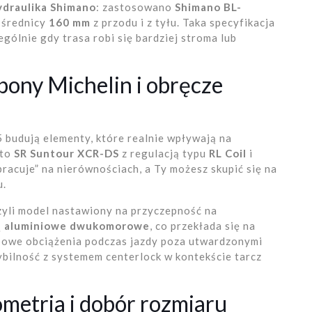
ydraulika Shimano
: zastosowano
Shimano BL-
 średnicy
160 mm
z przodu i z tyłu. Taka specyfikacja
ólnie gdy trasa robi się bardziej stroma lub
ony Michelin i obręcze
budują elementy, które realnie wpływają na
 to
SR Suntour XCR-DS
z regulacją typu
RL Coil
i
„pracuje” na nierównościach, a Ty możesz skupić się na
u.
czyli model nastawiony na przyczepność na
ą
aluminiowe dwukomorowe
, co przekłada się na
ypowe obciążenia podczas jazdy poza utwardzonymi
bilność z systemem centerlock w kontekście tarcz
metria i dobór rozmiaru