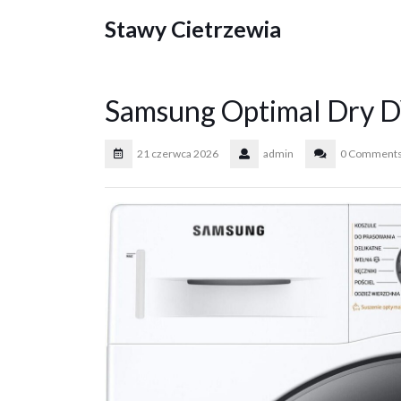
Skip
Stawy Cietrzewia
to
content
Samsung Optimal Dry
21 czerwca 2026
admin
0 Comment