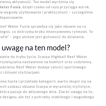
dzienną aktywność. Ten model wyróżnia się
Water Fuxia
, dzięki czemu od razu przyciąga wzrok.
da wygodę użytkowania i praktyczność – szczególnie
 dopasowanie.
Reef Water Fuxia sprawdza się jako obuwie na co
czegoś, co dotrzyma kroku intensywnemu rytmowi. To
szafie” – jego atutem jest gotowość do działania.
 uwagę na ten model?
wanie do trybu życia. Scarpa Highball Reef Water
ją rozwiązania nastawione na komfort oraz codzienną
w odcieniu Reef Water dodaje całości sportowego
z różnymi stylizacjami.
nne hasła i przykłady kategorii, warto skupić się na
jeśli szukasz obuwia Scarpa w wyrazistej stylistyce,
 która pasuje do aktywnego dnia. Zwróć uwagę na to,
z designu, ale też z potrzeby stabilnego i wygodnego