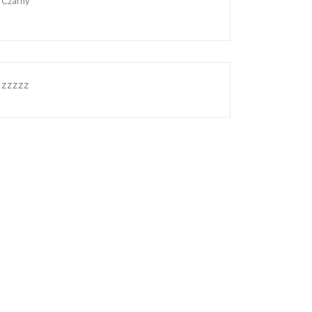
Czarny
zzzzz