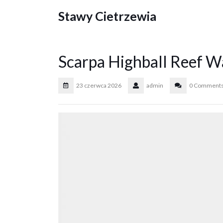
Skip
Stawy Cietrzewia
to
content
Scarpa Highball Reef W
23 czerwca 2026
admin
0 Comment