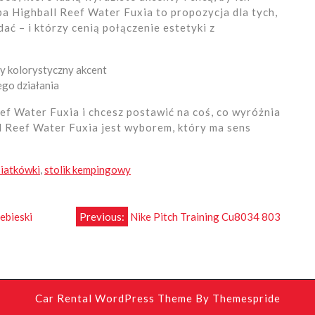
a Highball Reef Water Fuxia to propozycja dla tych,
ać – i którzy cenią połączenie estetyki z
ny kolorystyczny akcent
ego działania
eef Water Fuxia i chcesz postawić na coś, co wyróżnia
ll Reef Water Fuxia jest wyborem, który ma sens
siatkówki
,
stolik kempingowy
ebieski
Previous:
Nike Pitch Training Cu8034 803
Car Rental WordPress Theme
By Themespride