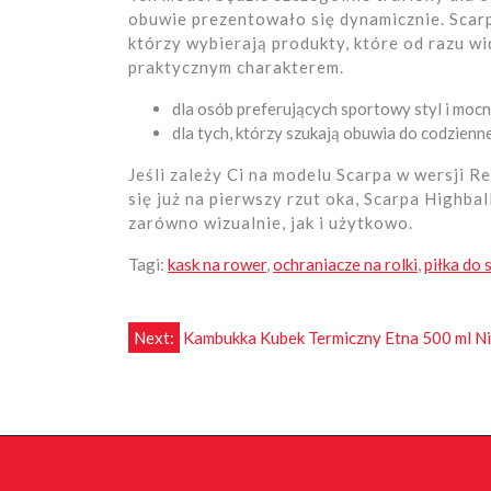
obuwie prezentowało się dynamicznie. Scarp
którzy wybierają produkty, które od razu wid
praktycznym charakterem.
dla osób preferujących sportowy styl i moc
dla tych, którzy szukają obuwia do codzienn
Jeśli zależy Ci na modelu Scarpa w wersji R
się już na pierwszy rzut oka, Scarpa Highba
zarówno wizualnie, jak i użytkowo.
Tagi:
kask na rower
,
ochraniacze na rolki
,
piłka do 
Nawigacja
Next:
Kambukka Kubek Termiczny Etna 500 ml Ni
wpisu