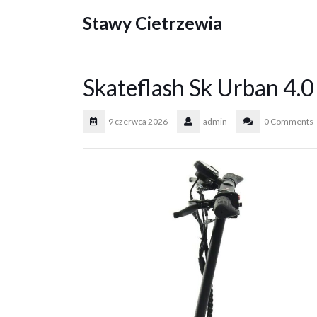
Skip
Stawy Cietrzewia
to
content
Skateflash Sk Urban 4.0
9 czerwca 2026
admin
0 Comments