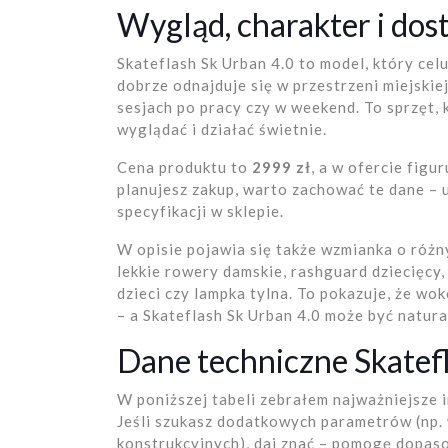
Wygląd, charakter i dos
Skateflash Sk Urban 4.0 to model, który cel
dobrze odnajduje się w przestrzeni miejskie
sesjach po pracy czy w weekend. To sprzęt,
wyglądać i działać świetnie.
Cena produktu to
2999 zł
, a w ofercie figu
planujesz zakup, warto zachować te dane – u
specyfikacji w sklepie.
W opisie pojawia się także wzmianka o różn
lekkie rowery damskie, rashguard dziecięcy,
dzieci czy lampka tylna. To pokazuje, że wo
– a Skateflash Sk Urban 4.0 może być natura
Dane techniczne Skatef
W poniższej tabeli zebrałem najważniejsze 
Jeśli szukasz dodatkowych parametrów (np
konstrukcyjnych), daj znać – pomogę dopas