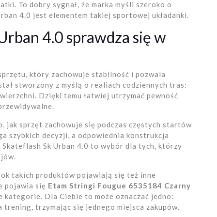
atki. To dobry sygnał, że marka myśli szeroko o
rban 4.0 jest elementem takiej sportowej układanki.
Urban 4.0 sprawdza się w
przętu, który zachowuje stabilność i pozwala
stał stworzony z myślą o realiach codziennych tras:
wierzchni. Dzięki temu łatwiej utrzymać pewność
 przewidywalne.
to, jak sprzęt zachowuje się podczas częstych startów
ga szybkich decyzji, a odpowiednia konstrukcja
Skateflash Sk Urban 4.0 to wybór dla tych, którzy
ojów.
ok takich produktów pojawiają się też inne
e pojawia się
Etam Stringi Fougue 6535184 Czarny
e kategorie. Dla Ciebie to może oznaczać jedno:
na trening, trzymając się jednego miejsca zakupów.