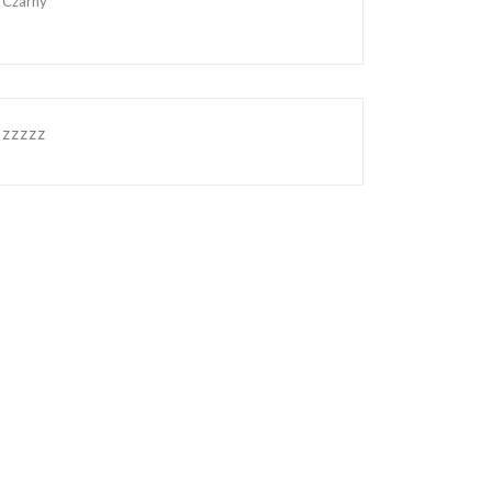
Czarny
zzzzz