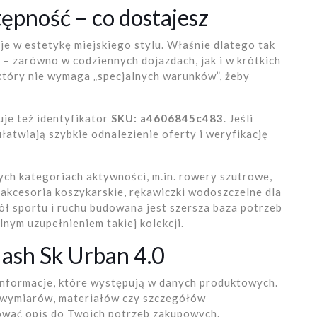
tępność – co dostajesz
uje w estetykę miejskiego stylu. Właśnie dlatego tak
j – zarówno w codziennych dojazdach, jak i w krótkich
 który nie wymaga „specjalnych warunków”, żeby
ruje też identyfikator
SKU: a4606845c483
. Jeśli
łatwiają szybkie odnalezienie oferty i weryfikację
ych kategoriach aktywności, m.in. rowery szutrowe,
 akcesoria koszykarskie, rękawiczki wodoszczelne dla
kół sportu i ruchu budowana jest szersza baza potrzeb
lnym uzupełnieniem takiej kolekcji.
lash Sk Urban 4.0
informacje, które występują w danych produktowych.
. wymiarów, materiałów czy szczegółów
ować opis do Twoich potrzeb zakupowych.