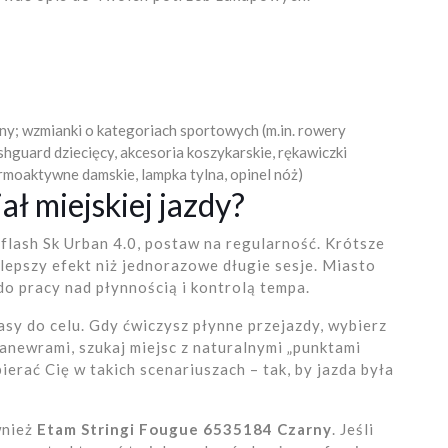
y; wzmianki o kategoriach sportowych (m.in. rowery
shguard dziecięcy, akcesoria koszykarskie, rękawiczki
ermoaktywne damskie, lampka tylna, opinel nóż)
ł miejskiej jazdy?
flash Sk Urban 4.0, postaw na regularność. Krótsze
 lepszy efekt niż jednorazowe długie sesje. Miasto
do pracy nad płynnością i kontrolą tempa.
sy do celu. Gdy ćwiczysz płynne przejazdy, wybierz
anewrami, szukaj miejsc z naturalnymi „punktami
ierać Cię w takich scenariuszach – tak, by jazda była
wnież
Etam Stringi Fougue 6535184 Czarny
. Jeśli