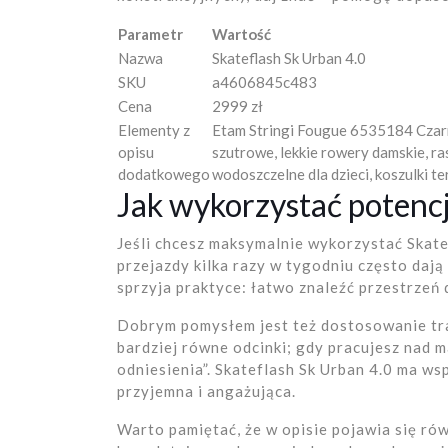
Parametr
Wartość
Nazwa
Skateflash Sk Urban 4.0
SKU
a4606845c483
Cena
2999 zł
Elementy z
Etam Stringi Fougue 6535184 Czarn
opisu
szutrowe, lekkie rowery damskie, ra
dodatkowego
wodoszczelne dla dzieci, koszulki t
Jak wykorzystać potencja
Jeśli chcesz maksymalnie wykorzystać Skate
przejazdy kilka razy w tygodniu często dają
sprzyja praktyce: łatwo znaleźć przestrzeń 
Dobrym pomysłem jest też dostosowanie tra
bardziej równe odcinki; gdy pracujesz nad m
odniesienia”. Skateflash Sk Urban 4.0 ma wsp
przyjemna i angażująca.
Warto pamiętać, że w opisie pojawia się ró