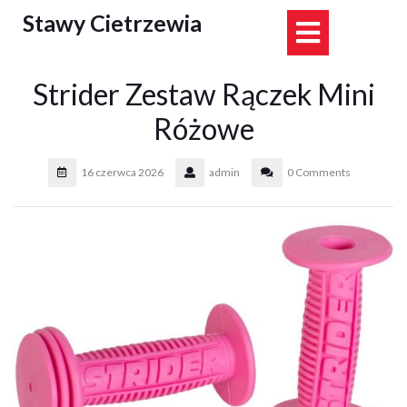
Skip
Stawy Cietrzewia
Open
to
content
Button
Strider Zestaw Rączek Mini
Różowe
16 czerwca 2026
admin
0 Comments