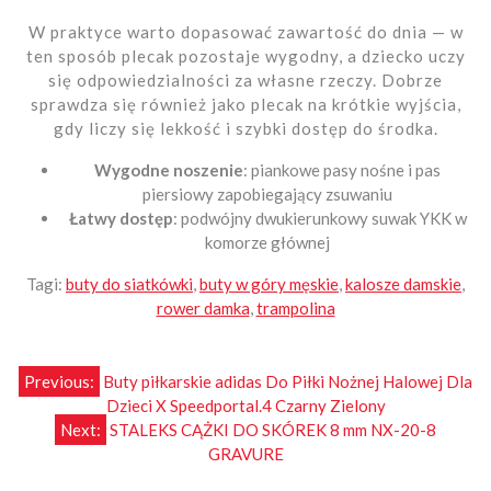
W praktyce warto dopasować zawartość do dnia — w
ten sposób plecak pozostaje wygodny, a dziecko uczy
się odpowiedzialności za własne rzeczy. Dobrze
sprawdza się również jako plecak na krótkie wyjścia,
gdy liczy się lekkość i szybki dostęp do środka.
Wygodne noszenie
: piankowe pasy nośne i pas
piersiowy zapobiegający zsuwaniu
Łatwy dostęp
: podwójny dwukierunkowy suwak YKK w
komorze głównej
Tagi:
buty do siatkówki
,
buty w góry męskie
,
kalosze damskie
,
rower damka
,
trampolina
Nawigacja
Previous:
Buty piłkarskie adidas Do Piłki Nożnej Halowej Dla
Dzieci X Speedportal.4 Czarny Zielony
wpisu
Next:
STALEKS CĄŻKI DO SKÓREK 8 mm NX-20-8
GRAVURE