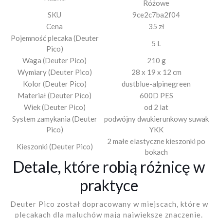
Różowe
SKU
9ce2c7ba2f04
Cena
35 zł
Pojemność plecaka (Deuter
5 L
Pico)
Waga (Deuter Pico)
210 g
Wymiary (Deuter Pico)
28 x 19 x 12 cm
Kolor (Deuter Pico)
dustblue-alpinegreen
Materiał (Deuter Pico)
600D PES
Wiek (Deuter Pico)
od 2 lat
System zamykania (Deuter
podwójny dwukierunkowy suwak
Pico)
YKK
2 małe elastyczne kieszonki po
Kieszonki (Deuter Pico)
bokach
Detale, które robią różnicę w
praktyce
Deuter Pico został dopracowany w miejscach, które w
plecakach dla maluchów mają największe znaczenie.