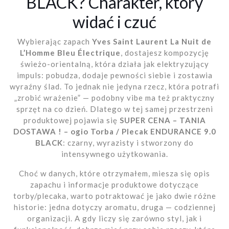
BLACK? Charakter, który
widać i czuć
Wybierając zapach
Yves Saint Laurent La Nuit de
L’Homme Bleu Électrique
, dostajesz kompozycję
świeżo-orientalną, która działa jak elektryzujący
impuls: pobudza, dodaje pewności siebie i zostawia
wyraźny ślad. To jednak nie jedyna rzecz, która potrafi
„zrobić wrażenie” — podobny vibe ma też praktyczny
sprzęt na co dzień. Dlatego w tej samej przestrzeni
produktowej pojawia się
SUPER CENA – TANIA
DOSTAWA ! – ogio Torba / Plecak ENDURANCE 9.0
BLACK
: czarny, wyrazisty i stworzony do
intensywnego użytkowania.
Choć w danych, które otrzymałem, miesza się opis
zapachu i informacje produktowe dotyczące
torby/plecaka, warto potraktować je jako dwie różne
historie: jedna dotyczy aromatu, druga — codziennej
organizacji. A gdy liczy się zarówno styl, jak i