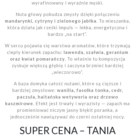
wyrafinowany i wyraźnie męski.
Nuta głowy pobudza zmysły dzięki połączeniu
mandarynki, cytryny i zielonego jabłka
. To mieszanka,
która działa jak rześki impuls — lekka, energetyczna i
bardzo „na start”.
W sercu pojawia się warstwa aromatów, które trzymają
ciepły kierunek zapachu:
lawenda, szałwia, geranium
oraz kwiat pomarańczy
. To właśnie tu kompozycja
zyskuje większą głębię i zaczyna brzmieć bardziej
„wieczorowo”.
A baza domyka całość nutami, które są cięższe i
bardziej zmysłowe:
wanilia, fasolka tonka, cedr,
paczula, haitańska wetyweria oraz drzewo
kaszmirowe
. Efekt jest trwały i wyrazisty — zapach ma
promieniować niczym jasny błękit poranka, a
jednocześnie nawiązywać do czerni ostatniej nocy.
SUPER CENA – TANIA