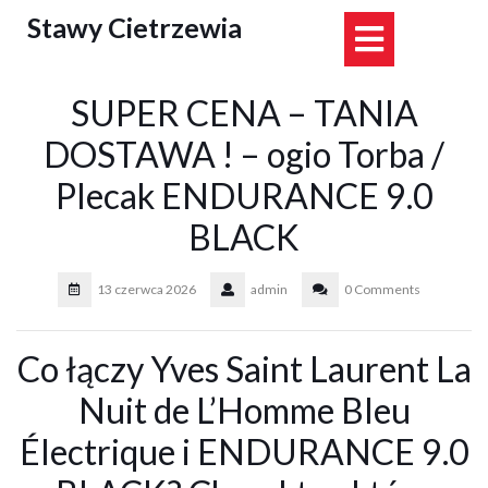
Skip
Stawy Cietrzewia
Open
to
content
Button
SUPER CENA – TANIA
DOSTAWA ! – ogio Torba /
Plecak ENDURANCE 9.0
BLACK
13 czerwca 2026
admin
0 Comments
Co łączy Yves Saint Laurent La
Nuit de L’Homme Bleu
Électrique i ENDURANCE 9.0