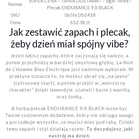
SUPER CENA – TANIA DOSTAWA ! – ogio Torba /
Nazwa
Plecak ENDURANCE 9.0 BLACK
SKU
065fe1fb1418
Cena
652.38 zł
Jak zestawić zapach i plecak,
żeby dzień miał spójny vibe?
Jeżeli lubisz zapachy, które zaczynają się świeżo, a
potem przechodzą w bardziej zmysłową głębię, La Nuit
de L’Homme Bleu Électrique jest świetnym wyborem. W
praktyce oznacza to, że możesz ubrać się „na jasno”
(cytrusowy start), a potem przejść w „wieczorny
charakter” dzięki lawendzie, szałwii i bazie z wanilią
oraz tonką.
A torba/plecak ENDURANCE 9.0 BLACK może być
Twoim codziennym dodatkiem, który nie odciąga uwagi,
a porządkuje wszystko, co musisz mieć pod ręką. Dzięki
temu zapach i styl działają razem:
Ty decydujesz, jaki
nastrój ma dzień
.