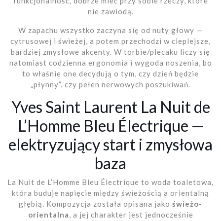
funkcjonalność, dobrze mieć przy sobie rzeczy, które
nie zawiodą.
W zapachu wszystko zaczyna się od nuty głowy —
cytrusowej i świeżej, a potem przechodzi w cieplejsze,
bardziej zmysłowe akcenty. W torbie/plecaku liczy się
natomiast codzienna ergonomia i wygoda noszenia, bo
to właśnie one decydują o tym, czy dzień będzie
„płynny”, czy pełen nerwowych poszukiwań.
Yves Saint Laurent La Nuit de
L’Homme Bleu Électrique —
elektryzujący start i zmysłowa
baza
La Nuit de L’Homme Bleu Électrique to woda toaletowa,
która buduje napięcie między świeżością a orientalną
głębią. Kompozycja została opisana jako
świeżo-
orientalna
, a jej charakter jest jednocześnie