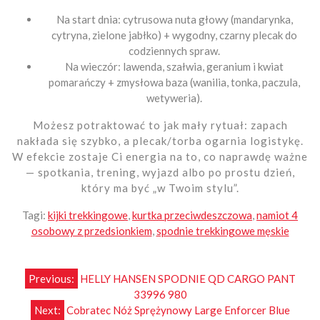
Na start dnia: cytrusowa nuta głowy (mandarynka,
cytryna, zielone jabłko) + wygodny, czarny plecak do
codziennych spraw.
Na wieczór: lawenda, szałwia, geranium i kwiat
pomarańczy + zmysłowa baza (wanilia, tonka, paczula,
wetyweria).
Możesz potraktować to jak mały rytuał: zapach
nakłada się szybko, a plecak/torba ogarnia logistykę.
W efekcie zostaje Ci energia na to, co naprawdę ważne
— spotkania, trening, wyjazd albo po prostu dzień,
który ma być „w Twoim stylu”.
Tagi:
kijki trekkingowe
,
kurtka przeciwdeszczowa
,
namiot 4
osobowy z przedsionkiem
,
spodnie trekkingowe męskie
Nawigacja
Previous:
HELLY HANSEN SPODNIE QD CARGO PANT
33996 980
wpisu
Next:
Cobratec Nóż Sprężynowy Large Enforcer Blue