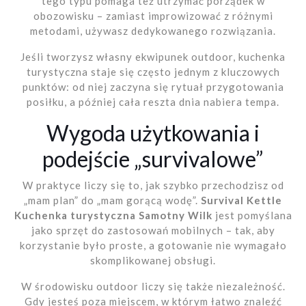
tego typu pomaga też utrzymać porządek w
obozowisku – zamiast improwizować z różnymi
metodami, używasz dedykowanego rozwiązania.
Jeśli tworzysz własny ekwipunek outdoor, kuchenka
turystyczna staje się często jednym z kluczowych
punktów: od niej zaczyna się rytuał przygotowania
posiłku, a później cała reszta dnia nabiera tempa.
Wygoda użytkowania i
podejście „survivalowe”
W praktyce liczy się to, jak szybko przechodzisz od
„mam plan” do „mam gorącą wodę”.
Survival Kettle
Kuchenka turystyczna Samotny Wilk
jest pomyślana
jako sprzęt do zastosowań mobilnych – tak, aby
korzystanie było proste, a gotowanie nie wymagało
skomplikowanej obsługi.
W środowisku outdoor liczy się także niezależność.
Gdy jesteś poza miejscem, w którym łatwo znaleźć