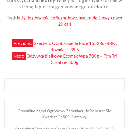
turystyczna Samotny Wilk
jest logicznym krokiem w
stronę lepiej zorganizowanego outdooru.
Tagi:
buty do pływania
,
łóżko polowe
,
namiot dachowy
,
rower
20 cali
Nawigacja
Previous:
Skechers OG 85-Suede Eaze 155286-BBK :
Rozmiar – 39,5
wpisu
Next:
Odżywka białkowa Ecomax Wpa 700g + Tcm Tri
Creatine 500g
Greenblue Żagiel Ogrodowy Zacieniacz Uv Poliester 5M
Kwadrat Gb505 Kremowy