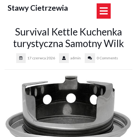
Skip
Stawy Cietrzewia
Open
to
content
Button
Survival Kettle Kuchenka
turystyczna Samotny Wilk
17 czerwca 2026
admin
0 Comments