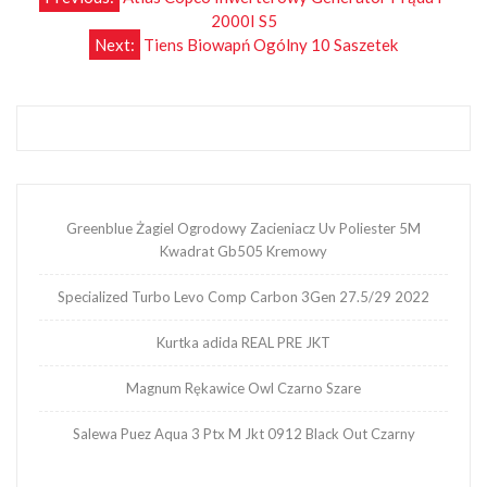
Nawigacja
2000I S5
wpisu
Next:
Tiens Biowapń Ogólny 10 Saszetek
Greenblue Żagiel Ogrodowy Zacieniacz Uv Poliester 5M
Kwadrat Gb505 Kremowy
Specialized Turbo Levo Comp Carbon 3Gen 27.5/29 2022
Kurtka adida REAL PRE JKT
Magnum Rękawice Owl Czarno Szare
Salewa Puez Aqua 3 Ptx M Jkt 0912 Black Out Czarny