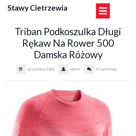
Skip
Stawy Cietrzewia
Open
to
content
Button
Triban Podkoszulka Długi
Rękaw Na Rower 500
Damska Różowy
13 czerwca 2026
admin
0 Comments