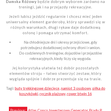
Damska Różowy
będzie dobrym wyborem zarówno na
treningi, jak i na przejazdy rekreacyjne.
Jeżeli lubisz jeździć regularnie i chcesz mieć jeden
uniwersalny element garderoby, który sprawdzi się w
różnych warunkach, długi rękaw daje dodatkową
osłonę i pomaga utrzymać komfort.
Na chłodniejsze dni i okresy przejściowe, gdy
potrzebujesz dodatkowej ochrony dłoni i ramion.
Do codziennych treningów, dojazdów i przejazdów
rekreacyjnych, kiedy liczy się wygoda.
Jej kolorystyka ułatwia też dobór pozostałych
elementów stroju – łatwo stworzyć zestaw, który
wygląda spójnie i dobrze prezentuje się na trasie.
Tagi:
buty trekkingowe dziecięce
,
namiot 3 osobowy
,
piłka do
koszykówki
,
ręcznik plażowy
,
rower btwin 16
Previous:
Atlas Copco Inwerterowy Generator Prądu P