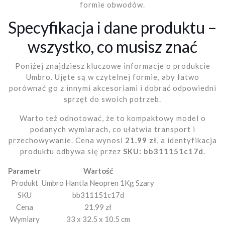
formie obwodów.
Specyfikacja i dane produktu –
wszystko, co musisz znać
Poniżej znajdziesz kluczowe informacje o produkcie
Umbro. Ujęte są w czytelnej formie, aby łatwo
porównać go z innymi akcesoriami i dobrać odpowiedni
sprzęt do swoich potrzeb.
Warto też odnotować, że to kompaktowy model o
podanych wymiarach, co ułatwia transport i
przechowywanie. Cena wynosi
21.99 zł
, a identyfikacja
produktu odbywa się przez
SKU: bb311151c17d
.
Parametr
Wartość
Produkt
Umbro Hantla Neopren 1Kg Szary
SKU
bb311151c17d
Cena
21.99 zł
Wymiary
33 x 32.5 x 10.5 cm