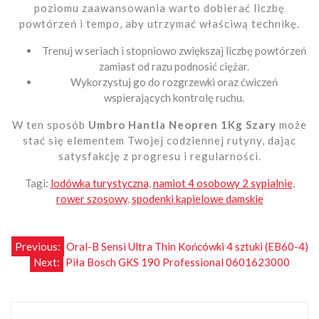
poziomu zaawansowania warto dobierać liczbę
powtórzeń i tempo, aby utrzymać właściwą technikę.
Trenuj w seriach i stopniowo zwiększaj liczbę powtórzeń
zamiast od razu podnosić ciężar.
Wykorzystuj go do rozgrzewki oraz ćwiczeń
wspierających kontrolę ruchu.
W ten sposób
Umbro Hantla Neopren 1Kg Szary
może
stać się elementem Twojej codziennej rutyny, dając
satysfakcję z progresu i regularności.
Tagi:
lodówka turystyczna
,
namiot 4 osobowy 2 sypialnie
,
rower szosowy
,
spodenki kąpielowe damskie
Nawigacja
Previous:
Oral-B Sensi Ultra Thin Końcówki 4 sztuki (EB60-4)
Next:
Piła Bosch GKS 190 Professional 0601623000
wpisu