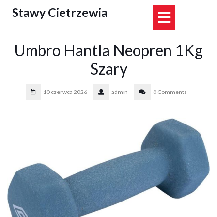
Skip
Stawy Cietrzewia
Open
to
content
Button
Umbro Hantla Neopren 1Kg
Szary
10 czerwca 2026
admin
0 Comments