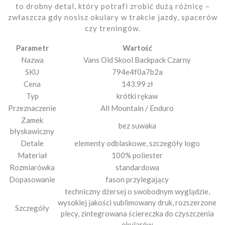
to drobny detal, który potrafi zrobić dużą różnicę –
zwłaszcza gdy nosisz okulary w trakcie jazdy, spacerów
czy treningów.
Parametr
Wartość
Nazwa
Vans Old Skool Backpack Czarny
SKU
794e4f0a7b2a
Cena
143.99 zł
Typ
krótki rękaw
Przeznaczenie
All Mountain / Enduro
Zamek
bez suwaka
błyskawiczny
Detale
elementy odblaskowe, szczegóły logo
Materiał
100% poliester
Rozmiarówka
standardowa
Dopasowanie
fason przylegający
techniczny dżersej o swobodnym wyglądzie,
wysokiej jakości sublimowany druk, rozszerzone
Szczegóły
plecy, zintegrowana ściereczka do czyszczenia
okularów