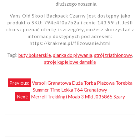
dłuższego noszenia.
Vans Old Skool Backpack Czarny jest dostępny jako
produkt o SKU: 794e4f0a7b2a i cenie 143.99 zł. Jeśli
chcesz poznać ofertę i szczegóły, możesz skorzystać z
informacji dostępnych pod adresem:
https://krakrem.pl/flizowanie.html
Tagi:
buty bokserskie
,
pianka do pływania
,
strój triathlonowy
,
stroje kąpielowe damskie
Nawigacja
Previous:
Versoli Granatowa Duża Torba Plażowa Torebka
Summer Time Lekka T64 Granatowy
wpisu
Next:
Merrell Trekkingi Moab 3 Mid J035865 Szary