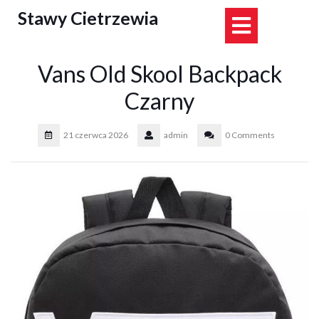
Skip
Stawy Cietrzewia
Open
to
content
Button
Vans Old Skool Backpack
Czarny
21 czerwca 2026
admin
0 Comments