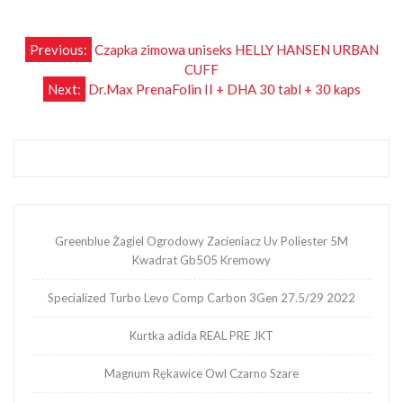
Nawigacja
Previous:
Czapka zimowa uniseks HELLY HANSEN URBAN
CUFF
wpisu
Next:
Dr.Max PrenaFolin II + DHA 30 tabl + 30 kaps
Greenblue Żagiel Ogrodowy Zacieniacz Uv Poliester 5M
Kwadrat Gb505 Kremowy
Specialized Turbo Levo Comp Carbon 3Gen 27.5/29 2022
Kurtka adida REAL PRE JKT
Magnum Rękawice Owl Czarno Szare