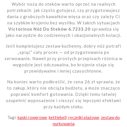
Wybór noża do steków warto oprzeć na realnych
potrzebach: jak często gotujesz, czy przygotowujesz
dania z grubszych kawałków mięsa oraz czy zależy Ci
na szybkim krojeniu bez wysiłku. W takich sytuacjach
Victorinox Nóż Do Steków 6.7233.20
sprawdza się
jako narzędzie do codziennych i okazjonalnych kolacji.
Jeśli kompletujesz zestaw kuchenny, dobry nóż potrafi
„spiąć” cały proces — od przygotowania po
serwowanie. Nawet przy prostych przepisach różnica w
wygodzie jest odczuwalna, bo krojenie staje się
przewidywalne i mniej czasochłonne.
Na koniec warto podkreślić, że cena 26 zł sprawia, że
to zakup, który nie obciąża budżetu, a może znacząco
poprawić komfort gotowania. Dzięki temu łatwiej
uzupełnić wyposażenie i cieszyć się lepszymi efektami
przy każdym steku.
Tagi:
kaski rowerowe
,
kettlebell
,
ręczniki plażowe
,
zestaw do
nurkowania