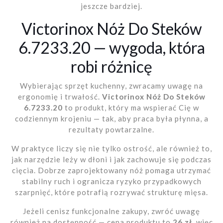
jeszcze bardziej.
Victorinox Nóż Do Steków
6.7233.20 — wygoda, która
robi różnicę
Wybierając sprzęt kuchenny, zwracamy uwagę na
ergonomię i trwałość.
Victorinox Nóż Do Steków
6.7233.20
to produkt, który ma wspierać Cię w
codziennym krojeniu — tak, aby praca była płynna, a
rezultaty powtarzalne.
W praktyce liczy się nie tylko ostrość, ale również to,
jak narzędzie leży w dłoni i jak zachowuje się podczas
cięcia. Dobrze zaprojektowany nóż pomaga utrzymać
stabilny ruch i ogranicza ryzyko przypadkowych
szarpnięć, które potrafią rozrywać strukturę mięsa.
Jeżeli cenisz funkcjonalne zakupy, zwróć uwagę
również na dostępność — cena produktu to
26 zł
, więc