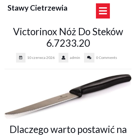
Skip
Stawy Cietrzewia
Open
to
content
Button
Victorinox Nóż Do Steków
6.7233.20
10 czerwca 2026
admin
0 Comments
Dlaczego warto postawić na