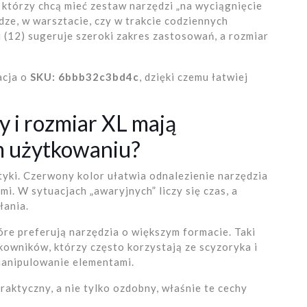
którzy chcą mieć zestaw narzędzi „na wyciągnięcie
odze, w warsztacie, czy w trakcie codziennych
 (12) sugeruje szeroki zakres zastosowań, a rozmiar
acja o
SKU: 6bbb32c3bd4c
, dzięki czemu łatwiej
 i rozmiar XL mają
m użytkowaniu?
tyki. Czerwony kolor ułatwia odnalezienie narzędzia
mi. W sytuacjach „awaryjnych” liczy się czas, a
łania.
óre preferują narzędzia o większym formacie. Taki
owników, którzy często korzystają ze scyzoryka i
manipulowanie elementami.
praktyczny, a nie tylko ozdobny, właśnie te cechy