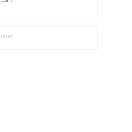
Czarny
zzzzz