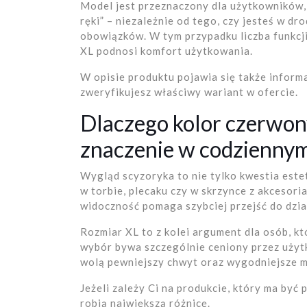
Model jest przeznaczony dla użytkowników, 
ręki” – niezależnie od tego, czy jesteś w dr
obowiązków. W tym przypadku liczba funkcji
XL podnosi komfort użytkowania.
W opisie produktu pojawia się także inform
zweryfikujesz właściwy wariant w ofercie.
Dlaczego kolor czerwony
znaczenie w codzienny
Wygląd scyzoryka to nie tylko kwestia este
w torbie, plecaku czy w skrzynce z akcesoria
widoczność pomaga szybciej przejść do dzia
Rozmiar XL to z kolei argument dla osób, kt
wybór bywa szczególnie ceniony przez użytk
wolą pewniejszy chwyt oraz wygodniejsze 
Jeżeli zależy Ci na produkcie, który ma być 
robią największą różnicę.