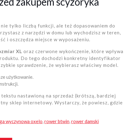
rzed zakupem scyzoryka
ie tylko liczbą funkcji, ale też dopasowaniem do
orzystasz z narzędzi w domu lub wychodzisz w teren,
ść i oszczędza miejsce w wyposażeniu.
ozmiar XL
oraz czerwone wykończenie, które wpływa
produktu. Do tego dochodzi konkretny identyfikator
szybkie sprawdzenie, że wybierasz właściwy model.
sze użytkowanie.
strukcji.
 tekstu nastawioną na sprzedaż (krótszą, bardziej
tny sklep internetowy. Wystarczy, że powiesz, gdzie
oga wyczynowa oxelo
,
rower btwin
,
rower damski