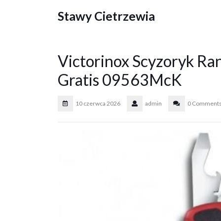
Skip
Stawy Cietrzewia
to
content
Victorinox Scyzoryk Ra
Gratis 09563McK
10 czerwca 2026
admin
0 Comment