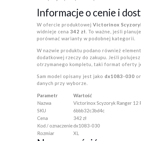
Informacje o cenie i dos
W ofercie produktowej
Victorinox Scyzor
widnieje cena
342 zł
. To ważne, jeśli planu
porównać warianty w podobnej kategorii.
W nazwie produktu podano również element 
dodatkowej rzeczy do zakupu. Jeśli polujes
otrzymanego kompletu, taki format oferty j
Sam model opisany jest jako
dx1083-030
o
danych przy wyborze.
Parametr
Wartość
Nazwa
Victorinox Scyzoryk Ranger 12
SKU
6bbb32c3bd4c
Cena
342 zł
Kod / oznaczenie
dx1083-030
Rozmiar
XL