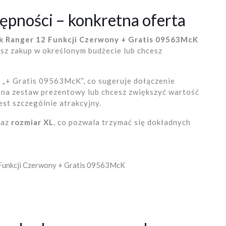
tępności – konkretna oferta
yk Ranger 12 Funkcji Czerwony + Gratis 09563McK
jesz zakup w określonym budżecie lub chcesz
„+ Gratis 09563McK”, co sugeruje dołączenie
z na zestaw prezentowy lub chcesz zwiększyć wartość
est szczególnie atrakcyjny.
raz
rozmiar XL
, co pozwala trzymać się dokładnych
 Funkcji Czerwony + Gratis 09563McK