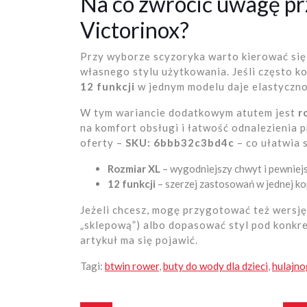
Na co zwrócić uwagę p
Victorinox?
Przy wyborze scyzoryka warto kierować się n
własnego stylu użytkowania. Jeśli często k
12 funkcji
w jednym modelu daje elastyczno
W tym wariancie dodatkowym atutem jest
r
na komfort obsługi i łatwość odnalezienia 
oferty –
SKU: 6bbb32c3bd4c
– co ułatwia 
Rozmiar XL
– wygodniejszy chwyt i pewniej
12 funkcji
– szerzej zastosowań w jednej kon
Jeżeli chcesz, mogę przygotować też wersję
„sklepową”) albo dopasować styl pod konkre
artykuł ma się pojawić.
Tagi:
btwin rower
,
buty do wody dla dzieci
,
hulajn