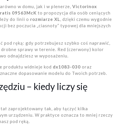
 zarówno w domu, jak i w plenerze,
Victorinox
Gratis 09563McK
to propozycja dla osób ceniących
eży do linii o
rozmiarze XL
, dzięki czemu wygodnie
kcji bez poczucia „ciasnoty” typowej dla mniejszych
eć pod ręką: gdy potrzebujesz szybko coś naprawić,
drobne sprawy w terenie. Red (czerwony) kolor
atwo odnajdziesz w wyposażeniu.
ie produktu widnieje kod
dx1083-030
oraz
noznaczne dopasowanie modelu do Twoich potrzeb.
ędziu – kiedy liczy się
tał zaprojektowany tak, aby łączyć kilka
ym urządzeniu. W praktyce oznacza to mniej rzeczy
masz pod ręką.