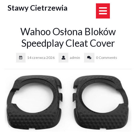
Skip
Stawy Cietrzewia
Open
to
content
Button
Wahoo Osłona Bloków
Speedplay Cleat Cover
14 czerwca 2026
admin
0 Comments