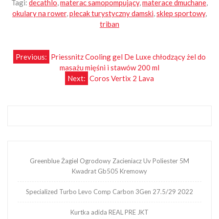
Tagi:
decathlo
,
materac samopompujący
,
materace dmuchane
,
okulary na rower
,
plecak turystyczny damski
,
sklep sportowy
,
triban
Nawigacja
Previous:
Priessnitz Cooling gel De Luxe chłodzący żel do
masażu mięśni i stawów 200 ml
wpisu
Next:
Coros Vertix 2 Lava
Greenblue Żagiel Ogrodowy Zacieniacz Uv Poliester 5M
Kwadrat Gb505 Kremowy
Specialized Turbo Levo Comp Carbon 3Gen 27.5/29 2022
Kurtka adida REAL PRE JKT