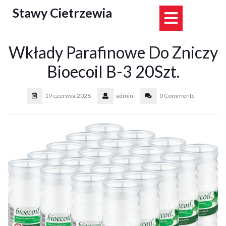
Skip
Stawy Cietrzewia
Open
to
content
Button
Wkłady Parafinowe Do Zniczy
Bioecoil B-3 20Szt.
19 czerwca 2026
admin
0 Comments