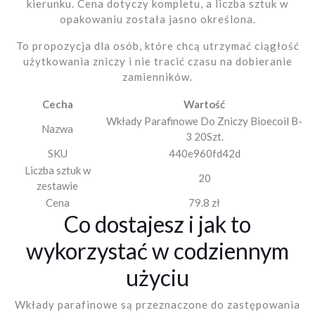
kierunku. Cena dotyczy kompletu, a liczba sztuk w
opakowaniu została jasno określona.
To propozycja dla osób, które chcą utrzymać ciągłość
użytkowania zniczy i nie tracić czasu na dobieranie
zamienników.
Cecha
Wartość
Wkłady Parafinowe Do Zniczy Bioecoil B-
Nazwa
3 20Szt.
SKU
440e960fd42d
Liczba sztuk w
20
zestawie
Cena
79.8 zł
Co dostajesz i jak to
wykorzystać w codziennym
użyciu
Wkłady parafinowe są przeznaczone do zastępowania