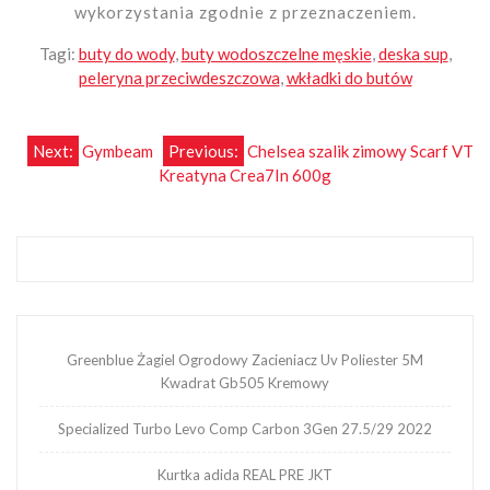
wykorzystania zgodnie z przeznaczeniem.
Tagi:
buty do wody
,
buty wodoszczelne męskie
,
deska sup
,
peleryna przeciwdeszczowa
,
wkładki do butów
Nawigacja
Next:
Gymbeam
Previous:
Chelsea szalik zimowy Scarf VT
Kreatyna Crea7In 600g
wpisu
Greenblue Żagiel Ogrodowy Zacieniacz Uv Poliester 5M
Kwadrat Gb505 Kremowy
Specialized Turbo Levo Comp Carbon 3Gen 27.5/29 2022
Kurtka adida REAL PRE JKT