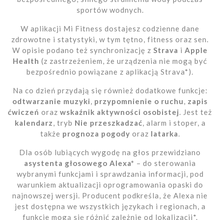
sportów wodnych.
W aplikacji Mi Fitness dostajesz codzienne dane
zdrowotne i statystyki, w tym tętno, fitness oraz sen.
W opisie podano też synchronizację z
Strava
i
Apple
Health
(z zastrzeżeniem, że urządzenia nie mogą być
bezpośrednio powiązane z aplikacją Strava*).
Na co dzień przydają się również dodatkowe funkcje:
odtwarzanie muzyki
,
przypomnienie o ruchu
,
zapis
ćwiczeń
oraz
wskaźnik aktywności osobistej
. Jest też
kalendarz
, tryb
Nie przeszkadzać
, alarm i stoper, a
także
prognoza pogody
oraz
latarka
.
Dla osób lubiących wygodę na głos przewidziano
asystenta głosowego Alexa*
– do sterowania
wybranymi funkcjami i sprawdzania informacji, pod
warunkiem aktualizacji oprogramowania opaski do
najnowszej wersji. Producent podkreśla, że Alexa nie
jest dostępna we wszystkich językach i regionach, a
funkcje mogą się różnić zależnie od lokalizacji*.