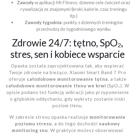
Zawody
w aplikacji Mi Fitness: dzienne cele ćwiczeń oraz
rywalizacja ze znajomymi (kroki, kalorie, czas treningu
itp.)
Zawody tygodnia
: punkty z dziennych treningów
przechodzą do tygodniowego wyniku
Zdrowie 24/7: tętno, SpO₂,
stres, sen i kobiece wsparcie
Opaska została zaprojektowana tak, aby wspierać
Twoje zdrowie na bieżąco. Xiaomi Smart Band 7 Pro
oferuje
całodobowe monitorowanie tętna
, a także
całodobowe monitorowanie tlenu we krwi
(SpO₂). W
opisie podano też funkcję wibracji jako przypomnienie
o głębokim oddychaniu, gdy wykryty zostanie niski
poziom tlenu.
W zakresie stresu opaska realizuje
monitorowanie
poziomu stresu
, a do tego dochodzi
naukowy
monitoring snu
. W praktyce możesz obserwować