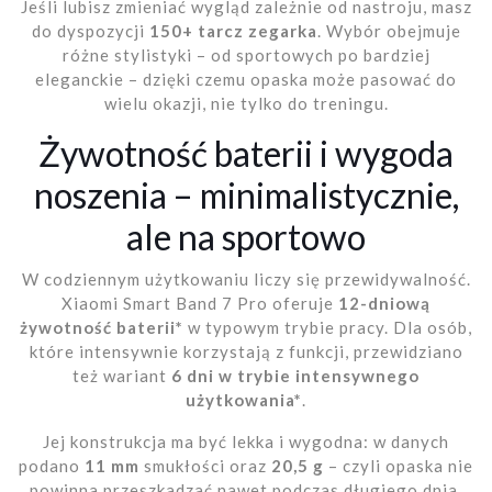
Jeśli lubisz zmieniać wygląd zależnie od nastroju, masz
do dyspozycji
150+ tarcz zegarka
. Wybór obejmuje
różne stylistyki – od sportowych po bardziej
eleganckie – dzięki czemu opaska może pasować do
wielu okazji, nie tylko do treningu.
Żywotność baterii i wygoda
noszenia – minimalistycznie,
ale na sportowo
W codziennym użytkowaniu liczy się przewidywalność.
Xiaomi Smart Band 7 Pro oferuje
12-dniową
żywotność baterii*
w typowym trybie pracy. Dla osób,
które intensywnie korzystają z funkcji, przewidziano
też wariant
6 dni w trybie intensywnego
użytkowania*
.
Jej konstrukcja ma być lekka i wygodna: w danych
podano
11 mm
smukłości oraz
20,5 g
– czyli opaska nie
powinna przeszkadzać nawet podczas długiego dnia.