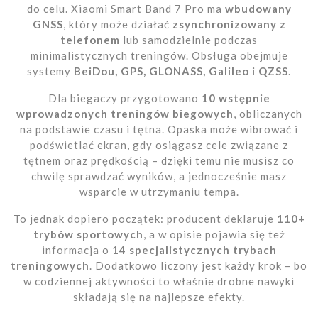
do celu. Xiaomi Smart Band 7 Pro ma
wbudowany
GNSS
, który może działać
zsynchronizowany z
telefonem
lub samodzielnie podczas
minimalistycznych treningów. Obsługa obejmuje
systemy
BeiDou, GPS, GLONASS, Galileo i QZSS
.
Dla biegaczy przygotowano
10 wstępnie
wprowadzonych treningów biegowych
, obliczanych
na podstawie czasu i tętna. Opaska może wibrować i
podświetlać ekran, gdy osiągasz cele związane z
tętnem oraz prędkością – dzięki temu nie musisz co
chwilę sprawdzać wyników, a jednocześnie masz
wsparcie w utrzymaniu tempa.
To jednak dopiero początek: producent deklaruje
110+
trybów sportowych
, a w opisie pojawia się też
informacja o
14 specjalistycznych trybach
treningowych
. Dodatkowo liczony jest każdy krok – bo
w codziennej aktywności to właśnie drobne nawyki
składają się na najlepsze efekty.