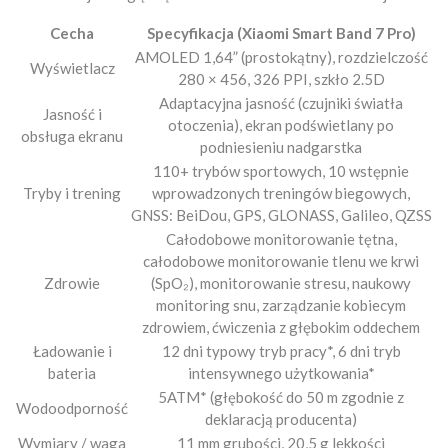
Cecha
Specyfikacja (Xiaomi Smart Band 7 Pro)
AMOLED 1,64” (prostokątny), rozdzielczość
Wyświetlacz
280 × 456, 326 PPI, szkło 2.5D
Adaptacyjna jasność (czujniki światła
Jasność i
otoczenia), ekran podświetlany po
obsługa ekranu
podniesieniu nadgarstka
110+ trybów sportowych, 10 wstępnie
Tryby i trening
wprowadzonych treningów biegowych,
GNSS: BeiDou, GPS, GLONASS, Galileo, QZSS
Całodobowe monitorowanie tętna,
całodobowe monitorowanie tlenu we krwi
Zdrowie
(SpO₂), monitorowanie stresu, naukowy
monitoring snu, zarządzanie kobiecym
zdrowiem, ćwiczenia z głębokim oddechem
Ładowanie i
12 dni typowy tryb pracy*, 6 dni tryb
bateria
intensywnego użytkowania*
5ATM* (głębokość do 50 m zgodnie z
Wodoodporność
deklaracją producenta)
Wymiary / waga
11 mm grubości, 20,5 g lekkości