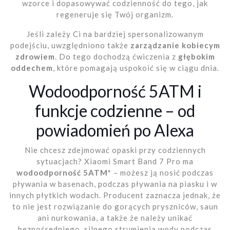
wzorce i dopasowywać codzienność do tego, jak
regeneruje się Twój organizm.
Jeśli zależy Ci na bardziej spersonalizowanym
podejściu, uwzględniono także
zarządzanie kobiecym
zdrowiem
. Do tego dochodzą ćwiczenia z
głębokim
oddechem
, które pomagają uspokoić się w ciągu dnia.
Wodoodporność 5ATM i
funkcje codzienne – od
powiadomień po Alexa
Nie chcesz zdejmować opaski przy codziennych
sytuacjach? Xiaomi Smart Band 7 Pro ma
wodoodporność 5ATM*
– możesz ją nosić podczas
pływania w basenach, podczas pływania na piasku i w
innych płytkich wodach. Producent zaznacza jednak, że
to nie jest rozwiązanie do gorących pryszniców, saun
ani nurkowania, a także że należy unikać
bezpośredniego, silnego strumienia wody podczas