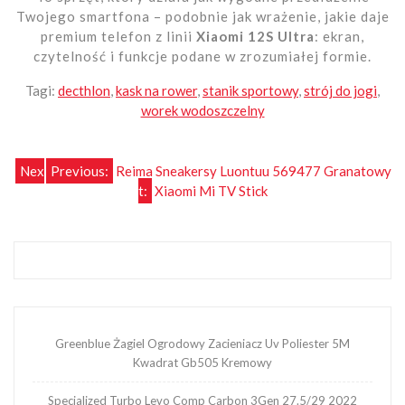
Twojego smartfona – podobnie jak wrażenie, jakie daje
premium telefon z linii
Xiaomi 12S Ultra
: ekran,
czytelność i funkcje podane w zrozumiałej formie.
Tagi:
decthlon
,
kask na rower
,
stanik sportowy
,
strój do jogi
,
worek wodoszczelny
Nawigacja
Nex
Previous:
Reima Sneakersy Luontuu 569477 Granatowy
t:
Xiaomi Mi TV Stick
wpisu
Greenblue Żagiel Ogrodowy Zacieniacz Uv Poliester 5M
Kwadrat Gb505 Kremowy
Specialized Turbo Levo Comp Carbon 3Gen 27.5/29 2022