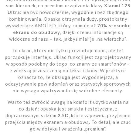
sam kierunek, co premium urządzenia klasy
Xiaomi 12S
Ultra
: ma być nowocześnie, wygodnie i bez zbędnego
kombinowania. Opaska otrzymała duży, prostokątny
wyświetlacz AMOLED, który zajmuje aż
70% stosunku
ekranu do obudowy
, dzięki czemu informacje są
widoczne od razu – tak, jakbyś miał je „na wierzchu”.
To ekran, który nie tylko prezentuje dane, ale też
porządkuje interfejs. Układ funkcji jest zaprojektowany
w sposób podobny do tego, co znamy ze smartfonów –
z większą przestrzenią na tekst i ikony. W praktyce
oznacza to, że obsługa jest wygodniejsza, a
odczytywanie powiadomień oraz statystyk sportowych
nie wymaga wpatrywania się w drobne elementy.
Warto też zwrócić uwagę na komfort użytkowania na
co dzień: opaska jest smukła i estetyczna, z
dopracowanym szkłem
2.5D
, które zapewnia przyjemne
przejścia między ekranem a obudową. To detal, ale czuć
go w dotyku i wrażeniu „premium”.