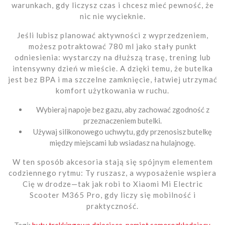
warunkach, gdy liczysz czas i chcesz mieć pewność, że
nic nie wycieknie.
Jeśli lubisz planować aktywności z wyprzedzeniem,
możesz potraktować 780 ml jako stały punkt
odniesienia: wystarczy na dłuższą trasę, trening lub
intensywny dzień w mieście. A dzięki temu, że butelka
jest bez BPA i ma szczelne zamknięcie, łatwiej utrzymać
komfort użytkowania w ruchu.
Wybieraj napoje bez gazu, aby zachować zgodność z
przeznaczeniem butelki.
Używaj silikonowego uchwytu, gdy przenosisz butelkę
między miejscami lub wsiadasz na hulajnogę.
W ten sposób akcesoria stają się spójnym elementem
codziennego rytmu: Ty ruszasz, a wyposażenie wspiera
Cię w drodze—tak jak robi to Xiaomi Mi Electric
Scooter M365 Pro, gdy liczy się mobilność i
praktyczność.
Tagi:
buty trekkingowe dziecięce
,
namiot samorozkładający
,