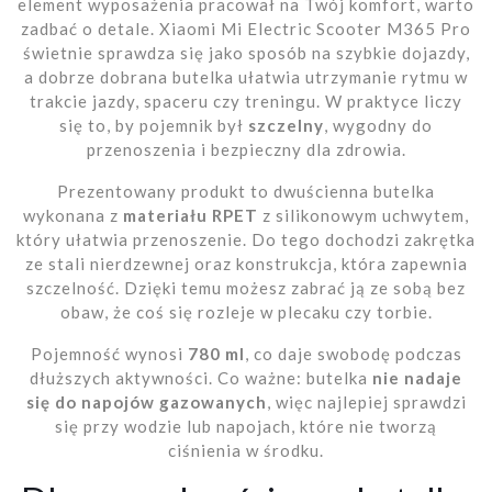
element wyposażenia pracował na Twój komfort, warto
zadbać o detale. Xiaomi Mi Electric Scooter M365 Pro
świetnie sprawdza się jako sposób na szybkie dojazdy,
a dobrze dobrana butelka ułatwia utrzymanie rytmu w
trakcie jazdy, spaceru czy treningu. W praktyce liczy
się to, by pojemnik był
szczelny
, wygodny do
przenoszenia i bezpieczny dla zdrowia.
Prezentowany produkt to dwuścienna butelka
wykonana z
materiału RPET
z silikonowym uchwytem,
który ułatwia przenoszenie. Do tego dochodzi zakrętka
ze stali nierdzewnej oraz konstrukcja, która zapewnia
szczelność. Dzięki temu możesz zabrać ją ze sobą bez
obaw, że coś się rozleje w plecaku czy torbie.
Pojemność wynosi
780 ml
, co daje swobodę podczas
dłuższych aktywności. Co ważne: butelka
nie nadaje
się do napojów gazowanych
, więc najlepiej sprawdzi
się przy wodzie lub napojach, które nie tworzą
ciśnienia w środku.