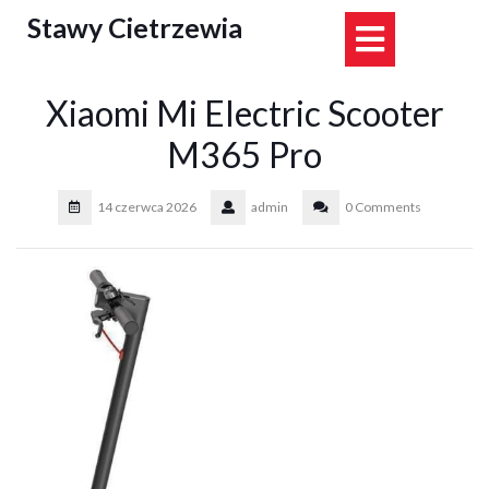
Skip
Stawy Cietrzewia
Open
to
content
Button
Xiaomi Mi Electric Scooter
M365 Pro
14 czerwca 2026
admin
0 Comments