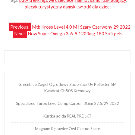
plecak turystyczny damski
,
wrotki dla dzieci
Nawigacja
Previous:
Mtb Kross Level 4.0 M l Szary Czerwony 29 2022
Next:
Now Super Omega 3-6-9 1200mg 180 Softgels
wpisu
Greenblue Żagiel Ogrodowy Zacieniacz Uv Poliester 5M
Kwadrat Gb505 Kremowy
Specialized Turbo Levo Comp Carbon 3Gen 27.5/29 2022
Kurtka adida REAL PRE JKT
Magnum Rękawice Owl Czarno Szare