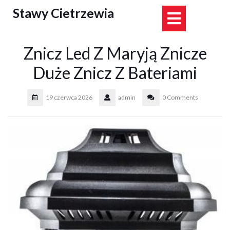
Skip
Stawy Cietrzewia
Open
to
content
Button
Znicz Led Z Maryją Znicze
Duże Znicz Z Bateriami
19 czerwca 2026
admin
0 Comments