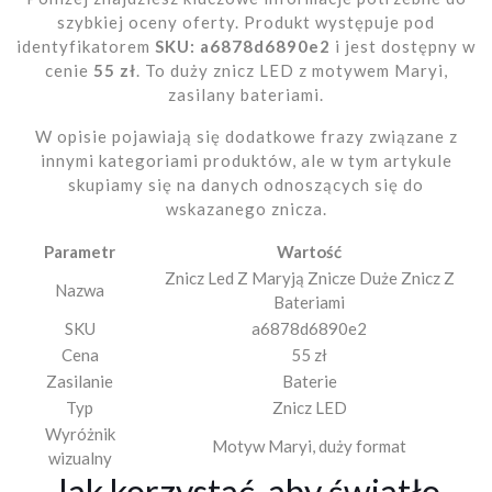
szybkiej oceny oferty. Produkt występuje pod
identyfikatorem
SKU: a6878d6890e2
i jest dostępny w
cenie
55 zł
. To duży znicz LED z motywem Maryi,
zasilany bateriami.
W opisie pojawiają się dodatkowe frazy związane z
innymi kategoriami produktów, ale w tym artykule
skupiamy się na danych odnoszących się do
wskazanego znicza.
Parametr
Wartość
Znicz Led Z Maryją Znicze Duże Znicz Z
Nazwa
Bateriami
SKU
a6878d6890e2
Cena
55 zł
Zasilanie
Baterie
Typ
Znicz LED
Wyróżnik
Motyw Maryi, duży format
wizualny
Jak korzystać, aby światło