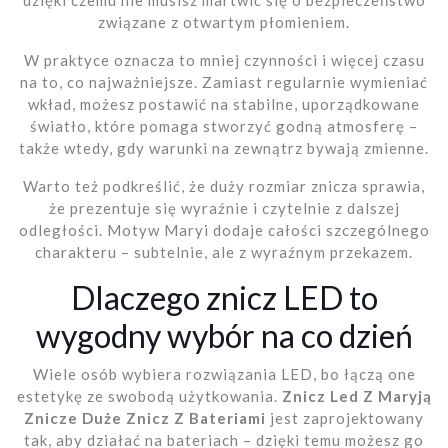
dzięki czemu nie musisz martwić się o bezpieczeństwo
związane z otwartym płomieniem.
W praktyce oznacza to mniej czynności i więcej czasu
na to, co najważniejsze. Zamiast regularnie wymieniać
wkład, możesz postawić na stabilne, uporządkowane
światło, które pomaga stworzyć godną atmosferę –
także wtedy, gdy warunki na zewnątrz bywają zmienne.
Warto też podkreślić, że duży rozmiar znicza sprawia,
że prezentuje się wyraźnie i czytelnie z dalszej
odległości. Motyw Maryi dodaje całości szczególnego
charakteru – subtelnie, ale z wyraźnym przekazem.
Dlaczego znicz LED to
wygodny wybór na co dzień
Wiele osób wybiera rozwiązania LED, bo łączą one
estetykę ze swobodą użytkowania.
Znicz Led Z Maryją
Znicze Duże Znicz Z Bateriami
jest zaprojektowany
tak, aby działać na bateriach – dzięki temu możesz go