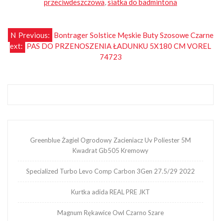
przeciwdeszczowa
,
siatka do badmintona
Nawigacja
N
Previous:
Bontrager Solstice Męskie Buty Szosowe Czarne
ext:
PAS DO PRZENOSZENIA ŁADUNKU 5X180 CM VOREL
wpisu
74723
Greenblue Żagiel Ogrodowy Zacieniacz Uv Poliester 5M
Kwadrat Gb505 Kremowy
Specialized Turbo Levo Comp Carbon 3Gen 27.5/29 2022
Kurtka adida REAL PRE JKT
Magnum Rękawice Owl Czarno Szare