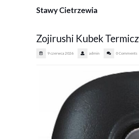
Skip
Stawy Cietrzewia
to
content
Zojirushi Kubek Termic
9 czerwca 2026
admin
0 Comments