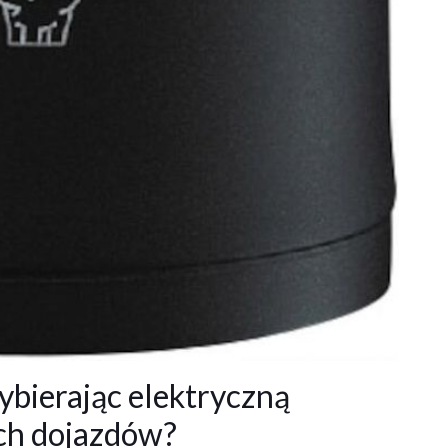
ybierając elektryczną
ch dojazdów?