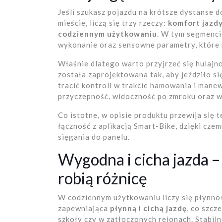
Jeśli szukasz pojazdu na krótsze dystanse d
mieście, liczą się trzy rzeczy:
komfort jazd
codziennym użytkowaniu
. W tym segmencie
wykonanie oraz sensowne parametry, które n
Właśnie dlatego warto przyjrzeć się hulaj
została zaprojektowana tak, aby jeździło si
tracić kontroli w trakcie hamowania i man
przyczepność, widoczność po zmroku oraz wy
Co istotne, w opisie produktu przewija się 
łączność z aplikacją Smart-Bike, dzięki cz
sięgania do panelu.
Wygodna i cicha jazda –
robią różnicę
W codziennym użytkowaniu liczy się płynnoś
zapewniająca
płynną i cichą jazdę
, co szcz
szkoły czy w zatłoczonych rejonach. Stabi