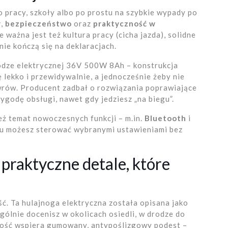
o pracy, szkoły albo po prostu na szybkie wypady po
y
,
bezpieczeństwo
oraz
praktyczność w
 ważna jest też kultura pracy (cicha jazda), solidne
ie kończą się na deklaracjach.
nodze elektrycznej 36V 500W 8Ah – konstrukcja
ę lekko i przewidywalnie, a jednocześnie żeby nie
ewrów. Producent zadbał o rozwiązania poprawiające
godę obsługi, nawet gdy jedziesz „na biegu”.
też temat nowoczesnych funkcji – m.in.
Bluetooth
i
emu możesz sterować wybranymi ustawieniami bez
 praktyczne detale, które
ć. Ta hulajnoga elektryczna została opisana jako
ególnie docenisz w okolicach osiedli, w drodze do
lność wspiera gumowany, antypoślizgowy podest –