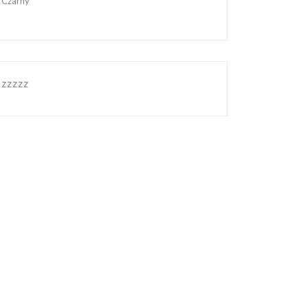
Czarny
zzzzz