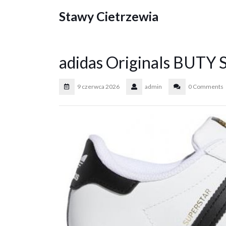
Skip
Stawy Cietrzewia
to
content
adidas Originals BUT
9 czerwca 2026
admin
0 Comments