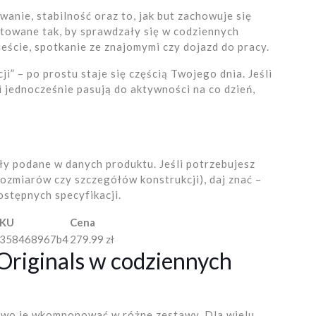
anie, stabilność oraz to, jak but zachowuje się
owane tak, by sprawdzały się w codziennych
ieście, spotkanie ze znajomymi czy dojazd do pracy.
i” – po prostu staje się częścią Twojego dnia. Jeśli
i jednocześnie pasują do aktywności na co dzień,
ały podane w danych produktu. Jeśli potrzebujesz
ozmiarów czy szczegółów konstrukcji), daj znać –
stępnych specyfikacji.
SKU
Cena
358468967b4
279.99 zł
Originals w codziennych
two je wkomponować w różne zestawy. Dla wielu