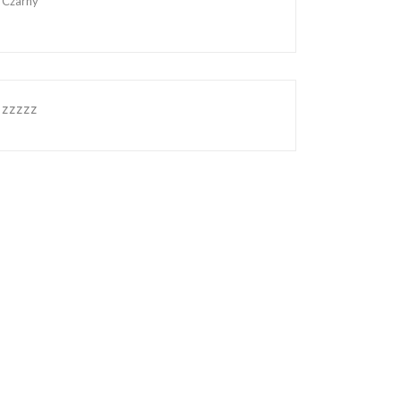
Czarny
zzzzz