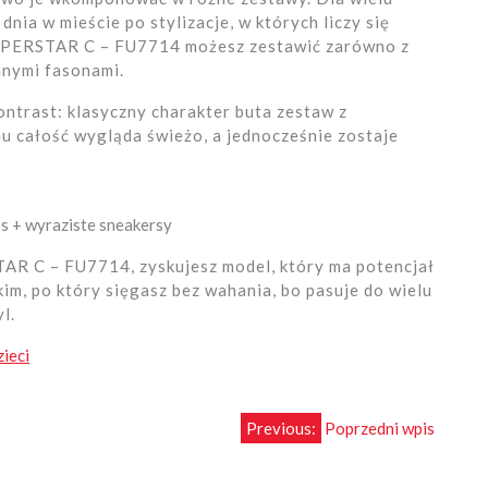
nia w mieście po stylizacje, w których liczy się
SUPERSTAR C – FU7714 możesz zestawić zarówno z
anymi fasonami.
ontrast: klasyczny charakter buta zestaw z
u całość wygląda świeżo, a jednocześnie zostaje
os + wyraziste sneakersy
AR C – FU7714, zyskujesz model, który ma potencjał
im, po który sięgasz bez wahania, bo pasuje do wielu
l.
zieci
Previous:
Poprzedni wpis