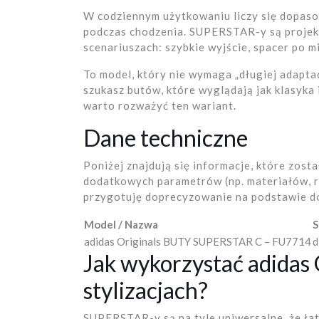
W codziennym użytkowaniu liczy się dopasow
podczas chodzenia. SUPERSTAR-y są projekt
scenariuszach: szybkie wyjście, spacer po m
To model, który nie wymaga „długiej adaptacj
szukasz butów, które wyglądają jak klasyka 
warto rozważyć ten wariant.
Dane techniczne
Poniżej znajdują się informacje, które zost
dodatkowych parametrów (np. materiałów, r
przygotuję doprecyzowanie na podstawie do
Model / Nazwa
adidas Originals BUTY SUPERSTAR C – FU7714
d
Jak wykorzystać adidas 
stylizacjach?
SUPERSTAR-y są na tyle uniwersalne, że ła