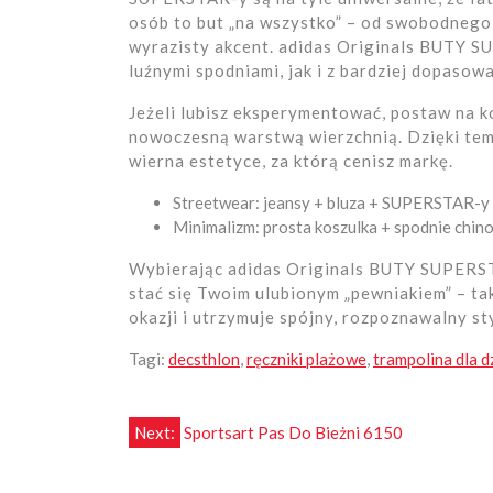
osób to but „na wszystko” – od swobodnego d
wyrazisty akcent. adidas Originals BUTY 
luźnymi spodniami, jak i z bardziej dopasow
Jeżeli lubisz eksperymentować, postaw na k
nowoczesną warstwą wierzchnią. Dzięki tem
wierna estetyce, za którą cenisz markę.
Streetwear: jeansy + bluza + SUPERSTAR-y
Minimalizm: prosta koszulka + spodnie chin
Wybierając adidas Originals BUTY SUPERST
stać się Twoim ulubionym „pewniakiem” – tak
okazji i utrzymuje spójny, rozpoznawalny sty
Tagi:
decsthlon
,
ręczniki plażowe
,
trampolina dla d
Nawigacja
Next:
Sportsart Pas Do Bieżni 6150
wpisu