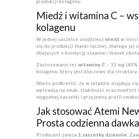
produkcji kolagenu.
Miedź i witamina C – wsp
kolagenu
W jednej saszetce znajdziesz
miedź
w ilośc
się do produkcji tkanki łącznej, dlatego je
dbających o kondycję stawów i tkanek oko
Zastosowano też
witaminę C
– 32 mg (40% 
kolagenu, który jest kluczowy dla struktury
Warto podkreślić, że w składzie znajdują si
wpływają na smak, stabilność oraz komfort
wygodnej saszetki i przyjemny profil smako
Jak stosować Atemi Ne
Prosta codzienna dawk
Producent zaleca
1 saszetkę dziennie
. Zaw