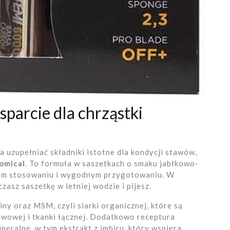
sparcie dla chrząstki
a uzupełniać składniki istotne dla kondycji stawów,
omical
. To formuła w saszetkach o smaku jabłkowo-
nym stosowaniu i wygodnym przygotowaniu. W
zasz saszetkę w letniej wodzie i pijesz.
ny oraz MSM, czyli siarki organicznej, które są
awowej i tkanki łącznej. Dodatkowo receptura
ineralne, w tym ekstrakt z imbiru, który wspiera