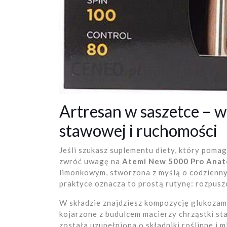
Artresan w saszetce – w
stawowej i ruchomości
Jeśli szukasz suplementu diety, który pomag
zwróć uwagę na
Atemi New 5000 Pro Anat
limonkowym, stworzona z myślą o codzien
praktyce oznacza to prostą rutynę: rozpuszc
W składzie znajdziesz kompozycję glukozami
kojarzone z budulcem macierzy chrząstki st
została uzupełniona o składniki roślinne i m