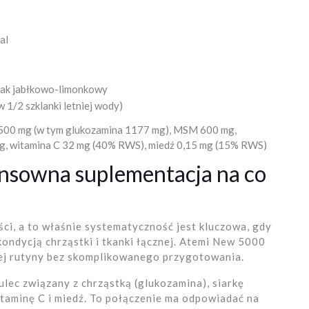
al
smak jabłkowo-limonkowy
w 1/2 szklanki letniej wody)
1500 mg (w tym glukozamina 1177 mg), MSM 600 mg,
 mg, witamina C 32 mg (40% RWS), miedź 0,15 mg (15% RWS)
ensowna suplementacja na co
i, a to właśnie systematyczność jest kluczowa, gdy
ondycją chrząstki i tkanki łącznej. Atemi New 5000
ej rutyny bez skomplikowanego przygotowania.
lec związany z chrząstką (glukozamina), siarkę
itaminę C i miedź. To połączenie ma odpowiadać na