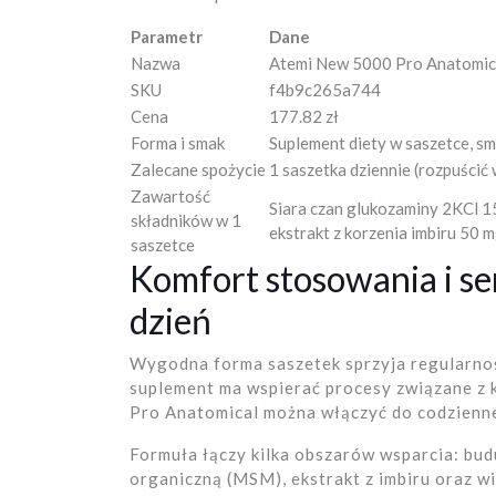
Parametr
Dane
Nazwa
Atemi New 5000 Pro Anatomic
SKU
f4b9c265a744
Cena
177.82 zł
Forma i smak
Suplement diety w saszetce, 
Zalecane spożycie
1 saszetka dziennie (rozpuścić 
Zawartość
Siara czan glukozaminy 2KCl 
składników w 1
ekstrakt z korzenia imbiru 50
saszetce
Komfort stosowania i s
dzień
Wygodna forma saszetek sprzyja regularnośc
suplement ma wspierać procesy związane z k
Pro Anatomical można włączyć do codzienn
Formuła łączy kilka obszarów wsparcia: budu
organiczną (MSM), ekstrakt z imbiru oraz w