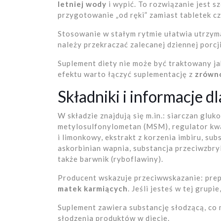
letniej wody
i wypić. To rozwiązanie jest s
przygotowanie „od ręki” zamiast tabletek cz
Stosowanie w stałym rytmie ułatwia utrzyma
należy przekraczać zalecanej dziennej porcji
Suplement diety nie może być traktowany ja
efektu warto łączyć suplementację z
zrówn
Składniki i informacje d
W składzie znajdują się m.in.: siarczan gluk
metylosulfonylometan (MSM), regulator kwa
i limonkowy, ekstrakt z korzenia imbiru, sub
askorbinian wapnia, substancja przeciwzbryl
także barwnik (ryboflawiny).
Producent wskazuje przeciwwskazanie: pre
matek karmiących
. Jeśli jesteś w tej grupi
Suplement zawiera substancję słodzącą, co 
słodzenia produktów w diecie.