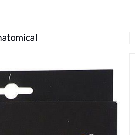
atomical
s