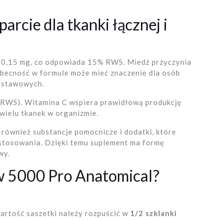
arcie dla tkanki łącznej i
i 0,15 mg, co odpowiada 15% RWS. Miedź przyczynia
j obecność w formule może mieć znaczenie dla osób
łostawowych.
RWS). Witamina C wspiera prawidłową produkcję
 wielu tkanek w organizmie.
ę również substancje pomocnicze i dodatki, które
 stosowania. Dzięki temu suplement ma formę
wy.
w 5000 Pro Anatomical?
a
artość saszetki należy rozpuścić w
1/2 szklanki