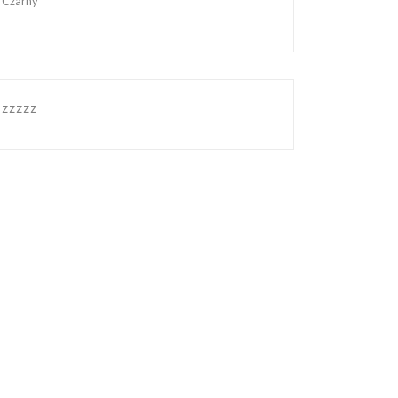
Czarny
zzzzz