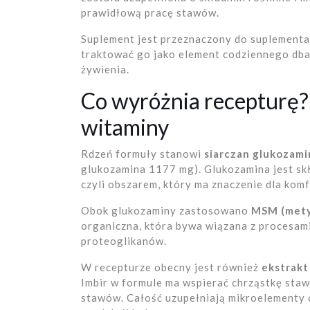
prawidłową pracę stawów.
Suplement jest przeznaczony do suplementac
traktować go jako element codziennego dba
żywienia.
Co wyróżnia recepturę?
witaminy
Rdzeń formuły stanowi
siarczan glukozami
glukozamina 1177 mg). Glukozamina jest sk
czyli obszarem, który ma znaczenie dla kom
Obok glukozaminy zastosowano
MSM (mety
organiczna, która bywa wiązana z procesami
proteoglikanów.
W recepturze obecny jest również
ekstrakt
Imbir w formule ma wspierać chrząstkę st
stawów. Całość uzupełniają mikroelementy o