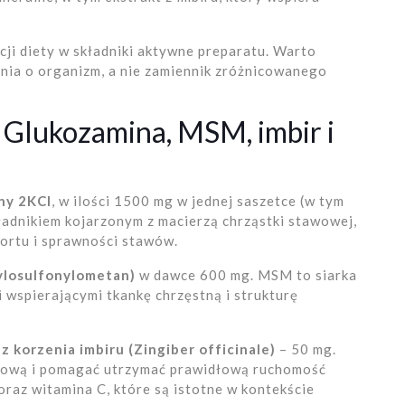
ji diety w składniki aktywne preparatu. Warto
nia o organizm, a nie zamiennik zróżnicowanego
 Glukozamina, MSM, imbir i
ny 2KCl
, w ilości 1500 mg w jednej saszetce (w tym
ładnikiem kojarzonym z macierzą chrząstki stawowej,
fortu i sprawności stawów.
losulfonylometan)
w dawce 600 mg. MSM to siarka
 wspierającymi tkankę chrzęstną i strukturę
 z korzenia imbiru (Zingiber officinale)
– 50 mg.
awową i pomagać utrzymać prawidłową ruchomość
raz witamina C, które są istotne w kontekście