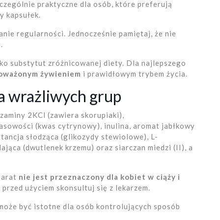
zczególnie praktyczne dla osób, które preferują
y kapsułek.
nie regularności. Jednocześnie pamiętaj, że nie
.
ko substytut zróżnicowanej diety. Dla najlepszego
oważonym żywieniem
i prawidłowym trybem życia.
la wrażliwych grup
ozaminy 2KCl (zawiera skorupiaki),
sowości (kwas cytrynowy), inulina, aromat jabłkowy
stancja słodząca (glikozydy stewiolowe), L-
ająca (dwutlenek krzemu) oraz siarczan miedzi (II), a
parat
nie jest przeznaczony dla kobiet w ciąży i
e, przed użyciem skonsultuj się z lekarzem.
może być istotne dla osób kontrolujących sposób