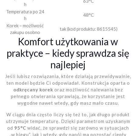
63°C
h
Temperatura po 24
48°C
h
Korek – możliwość
tak (kod produktu: 8615545)
zakupu osobno
Komfort użytkowania w
praktyce – kiedy sprawdza się
najlepiej
Jeśli lubisz rozwiązania, które działają przewidywalnie,
ten model będzie Ci odpowiadał. Konstrukcja oparta o
odkręcany korek
oraz możliwość nalewania bez
pełnego otwierania sprawiają, że korzystanie jest
wygodne nawet wtedy, gdy masz mało czasu.
W ciągu dnia często liczy się też to, jak długo produkt
utrzymuje temperaturę. Dzięki parametrom uzyskanym
od
95°C
widać, że sprawdzi się zarówno w sytuacjach
„w biegu”, jak i wtedy, gdy napój ma pozostać ciepły