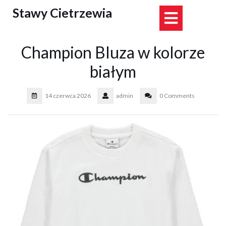
Skip
Stawy Cietrzewia
Open
to
content
Button
Champion Bluza w kolorze
białym
14 czerwca 2026
admin
0 Comments