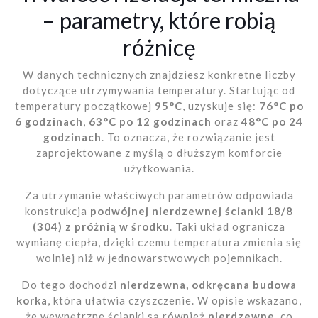
– parametry, które robią
różnicę
W danych technicznych znajdziesz konkretne liczby
dotyczące utrzymywania temperatury. Startując od
temperatury początkowej
95°C
, uzyskuje się:
76°C po
6 godzinach
,
63°C po 12 godzinach
oraz
48°C po 24
godzinach
. To oznacza, że rozwiązanie jest
zaprojektowane z myślą o dłuższym komforcie
użytkowania.
Za utrzymanie właściwych parametrów odpowiada
konstrukcja
podwójnej nierdzewnej ścianki 18/8
(304) z próżnią w środku
. Taki układ ogranicza
wymianę ciepła, dzięki czemu temperatura zmienia się
wolniej niż w jednowarstwowych pojemnikach.
Do tego dochodzi
nierdzewna, odkręcana budowa
korka
, która ułatwia czyszczenie. W opisie wskazano,
że wewnętrzne ścianki są również
nierdzewne
, co