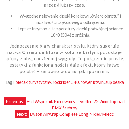
przez dłuższy czas.
Wygodne nalewanie dzięki korekowi „ćwierć obrotu” i
możliwości częściowego odkręcenia.
Lepsze trzymanie temperatury dzięki podwójnej ściance
18/8 (304) z próżnią.
Jednocześnie biały charakter stylu, który sugeruje
nazwa
Champion Bluza w kolorze białym
, pozostaje
spójny z ideą codziennej wygody. To połączenie prostej
estetyki z funkcjonalnością daje efekt, który łatwo
polubić – zarówno w domu, jak i poza nim.
Tagi:
plecak turystyczny
,
rockrider 540
,
rower btwin
,
sup deska
Nawigacja
Previous:
Bsd Wspornik Kierownicy Levelled 22.2mm Topload
BMX Srebrny
wpisu
Next:
Dyson Airwrap Complete Long Nikiel/Miedź