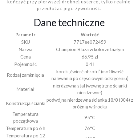
kończyć przy pierwszej drobnej usterce, tylko realnie
przedłużać jego żywotność.
Dane techniczne
Parametr
Wartość
SKU
7717ee072459
Nazwa
Champion Bluza w kolorze białym
Cena
66.95 zł
Pojemność
0,4 l
korek „ćwierć obrotu” (możliwość
Rodzaj zamknięcia
nalewania po częściowym odkręceniu)
nierdzewna stal (wewnętrzne ścianki
Materiał
nierdzewne)
podwójna nierdzewna ścianka 18/8 (304) z
Konstrukcja ścianki
próżnią w środku
Temperatura
95°C
początkowa
Temperatura po 6 h
76°C
Temperatura po 12