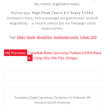
(np. osłony, organizery, maty).
Wybierając
High Peak Tauris 6 C Szary 11562
,
zyskujesz bazę, która pomaga zorganizować wyjazd
wygodniej – a reszta zależy już od Twojego stylu
wypoczynku.
Tagi:
bikini
,
btwin
,
decarhlon
,
hulajnoga oxelo
,
triban 100
Nawigacja
Ne
Previous:
Camelbak Bidon Sportowy Podium 620Ml Black
xt:
Olimp Vita-Min Plus 30 kaps.
wpisu
Greenblue Żagiel Ogrodowy Zacieniacz Uv Poliester 5M
Kwadrat Gb505 Kremowy