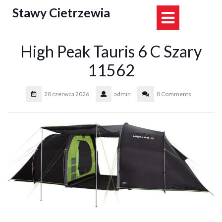
Skip
Stawy Cietrzewia
Open
to
content
Button
High Peak Tauris 6 C Szary
11562
20 czerwca 2026
admin
0 Comments