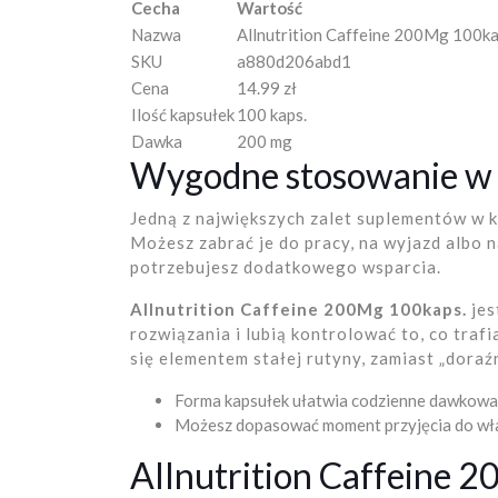
Cecha
Wartość
Nazwa
Allnutrition Caffeine 200Mg 100ka
SKU
a880d206abd1
Cena
14.99 zł
Ilość kapsułek
100 kaps.
Dawka
200 mg
Wygodne stosowanie w 
Jedną z największych zalet suplementów w k
Możesz zabrać je do pracy, na wyjazd albo n
potrzebujesz dodatkowego wsparcia.
Allnutrition Caffeine 200Mg 100kaps.
jes
rozwiązania i lubią kontrolować to, co traf
się elementem stałej rutyny, zamiast „dora
Forma kapsułek ułatwia codzienne dawkowa
Możesz dopasować moment przyjęcia do wł
Allnutrition Caffeine 2