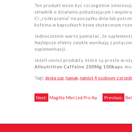
Ten produkt może być szczególnie interesuj
składnik o działaniu pobudzającym i wspiera
Ci „rozkręcenia” na początku dnia lub potrz
kofeina w kapsułkach bywa skutecznym roz
Jednocześnie warto pamiętać, że suplementy
Najlepsze efekty zwykle wynikają z połącz
suplementacji.
Jeżeli cenisz produkty, które są proste w u
Allnutrition Caffeine 200Mg 100kaps.
moż
Tagi:
deska sup
,
hamak
,
namiot 4 osobowy z przed
Nawigacja
Next:
Maglite Mini Led Pro Aa
Previous:
Bel
wpisu