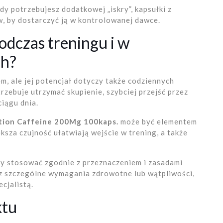
dy potrzebujesz dodatkowej „iskry”, kapsułki z
, by dostarczyć ją w kontrolowanej dawce.
odczas treningu i w
ch?
m, ale jej potencjał dotyczy także codziennych
rzebuje utrzymać skupienie, szybciej przejść przez
iągu dnia.
ition Caffeine 200Mg 100kaps.
może być elementem
sza czujność ułatwiają wejście w trening, a także
ży stosować zgodnie z przeznaczeniem i zasadami
sz szczególne wymagania zdrowotne lub wątpliwości,
ecjalistą.
ktu