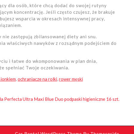
ący dla osób, które chcą dodać do swojej rutyny
jącym koncentrację. Jeśli często czujesz, że brakuje
ebujesz wsparcia w okresach intensywnej pracy,
wiązaniem.
 nie zastępują zbilansowanej diety ani snu.
enia właściwych nawyków z rozsądnym podejściem do
życiu i łatwe do wkomponowania w plan dnia,
e spełniać Twoje oczekiwania.
sionkiem
,
ochraniacze na rolki
,
rower męski
la Perfecta Ultra Maxi Blue Duo podpaski higieniczne 16 szt.
Car Rental WordPress Theme
By Themespride