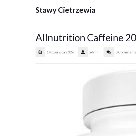
Skip
Stawy Cietrzewia
to
content
Allnutrition Caffeine 
14 czerwca 2026
admin
0 Comment