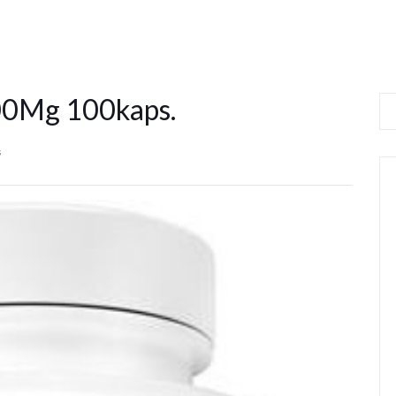
200Mg 100kaps.
s