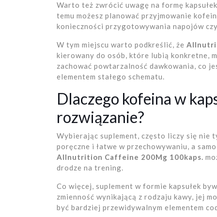
Warto też zwrócić uwagę na formę kapsułek
temu możesz planować przyjmowanie kofei
konieczności przygotowywania napojów czy
W tym miejscu warto podkreślić, że
Allnutr
kierowany do osób, które lubią konkretne, 
zachować powtarzalność dawkowania, co jes
elementem stałego schematu.
Dlaczego kofeina w kap
rozwiązanie?
Wybierając suplement, często liczy się nie t
poręczne i łatwe w przechowywaniu, a samo p
Allnutrition Caffeine 200Mg 100kaps.
moż
drodze na trening.
Co więcej, suplement w formie kapsułek byw
zmienność wynikającą z rodzaju kawy, jej m
być bardziej przewidywalnym elementem cod