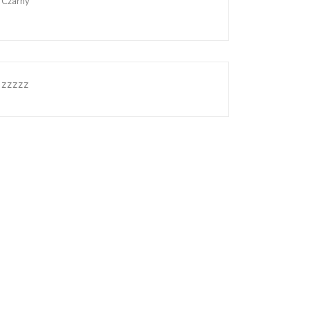
Czarny
zzzzz