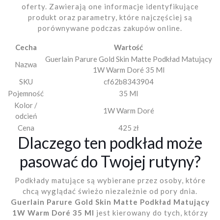
oferty. Zawierają one informacje identyfikujące
produkt oraz parametry, które najczęściej są
porównywane podczas zakupów online.
Cecha
Wartość
Guerlain Parure Gold Skin Matte Podkład Matujący
Nazwa
1W Warm Doré 35 Ml
SKU
cf62b8343904
Pojemność
35 Ml
Kolor /
1W Warm Doré
odcień
Cena
425 zł
Dlaczego ten podkład może
pasować do Twojej rutyny?
Podkłady matujące są wybierane przez osoby, które
chcą wyglądać świeżo niezależnie od pory dnia.
Guerlain Parure Gold Skin Matte Podkład Matujący
1W Warm Doré 35 Ml
jest kierowany do tych, którzy