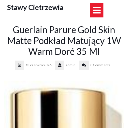
Skip
Stawy Cietrzewia
Open
to
content
Button
Guerlain Parure Gold Skin
Matte Podkład Matujący 1W
Warm Doré 35 Ml
13 czerwca 2026
admin
0 Comments