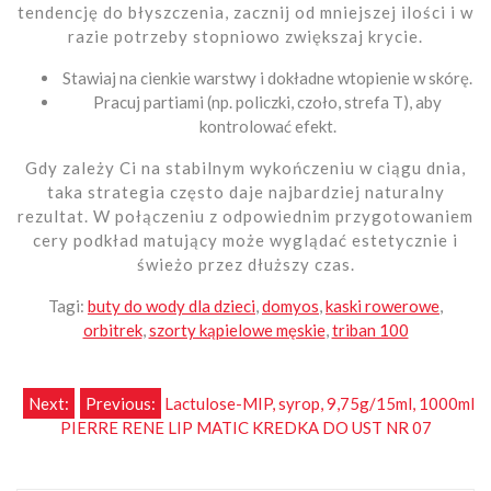
tendencję do błyszczenia, zacznij od mniejszej ilości i w
razie potrzeby stopniowo zwiększaj krycie.
Stawiaj na cienkie warstwy i dokładne wtopienie w skórę.
Pracuj partiami (np. policzki, czoło, strefa T), aby
kontrolować efekt.
Gdy zależy Ci na stabilnym wykończeniu w ciągu dnia,
taka strategia często daje najbardziej naturalny
rezultat. W połączeniu z odpowiednim przygotowaniem
cery podkład matujący może wyglądać estetycznie i
świeżo przez dłuższy czas.
Tagi:
buty do wody dla dzieci
,
domyos
,
kaski rowerowe
,
orbitrek
,
szorty kąpielowe męskie
,
triban 100
Nawigacja
Next:
Previous:
Lactulose-MIP, syrop, 9,75g/15ml, 1000ml
PIERRE RENE LIP MATIC KREDKA DO UST NR 07
wpisu