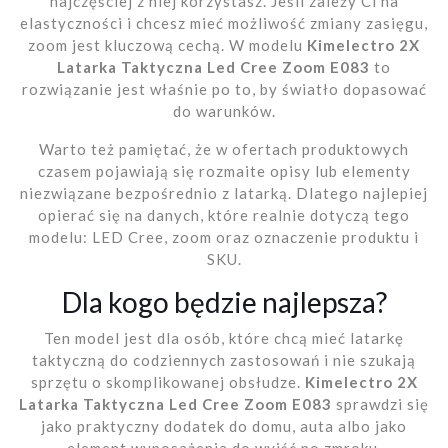
najczęściej z niej korzystasz. Jeśli zależy Ci na
elastyczności i chcesz mieć możliwość zmiany zasięgu,
zoom jest kluczową cechą. W modelu
Kimelectro 2X
Latarka Taktyczna Led Cree Zoom E083
to
rozwiązanie jest właśnie po to, by światło dopasować
do warunków.
Warto też pamiętać, że w ofertach produktowych
czasem pojawiają się rozmaite opisy lub elementy
niezwiązane bezpośrednio z latarką. Dlatego najlepiej
opierać się na danych, które realnie dotyczą tego
modelu: LED Cree, zoom oraz oznaczenie produktu i
SKU.
Dla kogo będzie najlepsza?
Ten model jest dla osób, które chcą mieć latarkę
taktyczną do codziennych zastosowań i nie szukają
sprzętu o skomplikowanej obsłudze.
Kimelectro 2X
Latarka Taktyczna Led Cree Zoom E083
sprawdzi się
jako praktyczny dodatek do domu, auta albo jako
element wyposażenia do wyjść po zmroku.