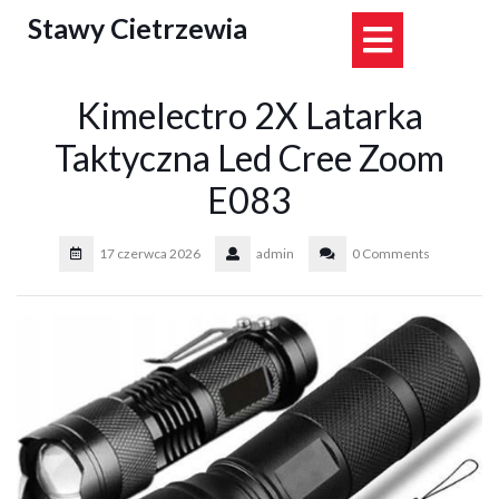
Skip
Stawy Cietrzewia
Open
to
content
Button
Kimelectro 2X Latarka
Taktyczna Led Cree Zoom
E083
17 czerwca 2026
admin
0 Comments