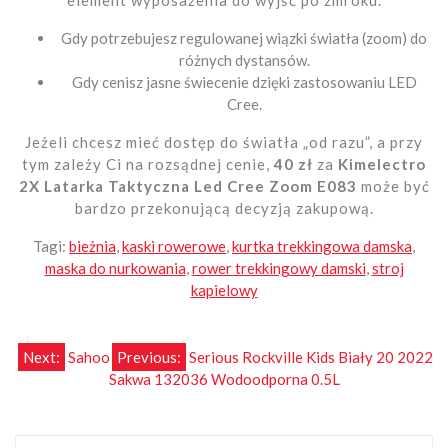
Gdy potrzebujesz regulowanej wiązki światła (zoom) do
różnych dystansów.
Gdy cenisz jasne świecenie dzięki zastosowaniu LED
Cree.
Jeżeli chcesz mieć dostęp do światła „od razu”, a przy
tym zależy Ci na rozsądnej cenie,
40 zł
za
Kimelectro
2X Latarka Taktyczna Led Cree Zoom E083
może być
bardzo przekonującą decyzją zakupową.
Tagi:
bieżnia
,
kaski rowerowe
,
kurtka trekkingowa damska
,
maska do nurkowania
,
rower trekkingowy damski
,
stroj
kapielowy
Nawigacja
Next:
Sahoo
Previous:
Serious Rockville Kids Biały 20 2022
Sakwa 132036 Wodoodporna 0.5L
wpisu