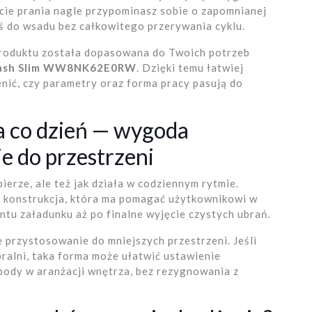
kcie prania nagle przypominasz sobie o zapomnianej
ś do wsadu bez całkowitego przerywania cyklu.
produktu została dopasowana do Twoich potrzeb
Wash Slim WW8NK62E0RW
. Dzięki temu łatwiej
nić, czy parametry oraz forma pracy pasują do
a co dzień — wygoda
e do przestrzeni
 pierze, ale też jak działa w codziennym rytmie.
nstrukcja, która ma pomagać użytkownikowi w
tu załadunku aż po finalne wyjęcie czystych ubrań.
je przystosowanie do mniejszych przestrzeni. Jeśli
pralni, taka forma może ułatwić ustawienie
body w aranżacji wnętrza, bez rezygnowania z