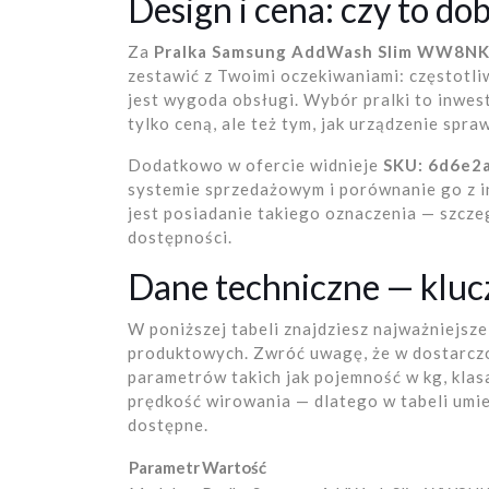
Design i cena: czy to d
Za
Pralka Samsung AddWash Slim WW8
zestawić z Twoimi oczekiwaniami: częstotli
jest wygoda obsługi. Wybór pralki to inwest
tylko ceną, ale też tym, jak urządzenie spr
Dodatkowo w ofercie widnieje
SKU: 6d6e2
systemie sprzedażowym i porównanie go z in
jest posiadanie takiego oznaczenia — szczeg
dostępności.
Dane techniczne — kluc
W poniższej tabeli znajdziesz najważniejsz
produktowych. Zwróć uwagę, że w dostarcz
parametrów takich jak pojemność w kg, kla
prędkość wirowania — dlatego w tabeli umie
dostępne.
Parametr
Wartość