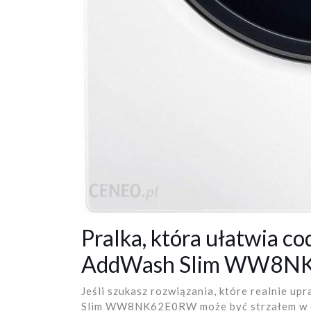
Pralka, która ułatwia c
AddWash Slim WW8
Jeśli szukasz rozwiązania, które realnie 
Slim WW8NK62E0RW może być strzałem w dz