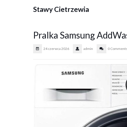
Skip
Stawy Cietrzewia
to
content
Pralka Samsung Add
24 czerwca 2026
admin
0 Comment