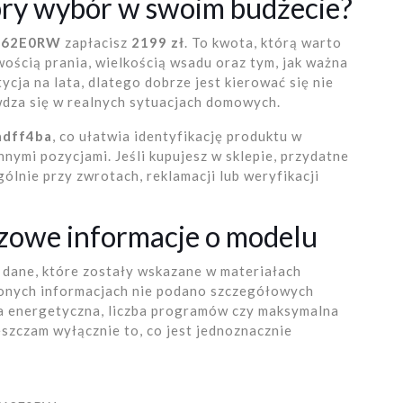
obry wybór w swoim budżecie?
NK62E0RW
zapłacisz
2199 zł
. To kwota, którą warto
wością prania, wielkością wsadu oraz tym, jak ważna
ycja na lata, dlatego dobrze jest kierować się nie
awdza się w realnych sytuacjach domowych.
adff4ba
, co ułatwia identyfikację produktu w
nymi pozycjami. Jeśli kupujesz w sklepie, przydatne
ólnie przy zwrotach, reklamacji lub weryfikacji
zowe informacje o modelu
e dane, które zostały wskazane w materiałach
onych informacjach nie podano szczegółowych
sa energetyczna, liczba programów czy maksymalna
szczam wyłącznie to, co jest jednoznacznie