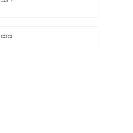
Czarny
zzzzz