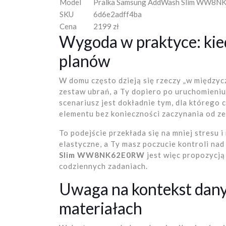
Model
Pralka Samsung AddWash Slim WW8
SKU
6d6e2adff4ba
Cena
2199 zł
Wygoda w praktyce: kied
planów
W domu często dzieją się rzeczy „w międzycz
zestaw ubrań, a Ty dopiero po uruchomieniu
scenariusz jest dokładnie tym, dla którego 
elementu bez konieczności zaczynania od ze
To podejście przekłada się na mniej stresu i 
elastyczne, a Ty masz poczucie kontroli nad
Slim WW8NK62E0RW
jest więc propozycją 
codziennych zadaniach.
Uwaga na kontekst dany
materiałach