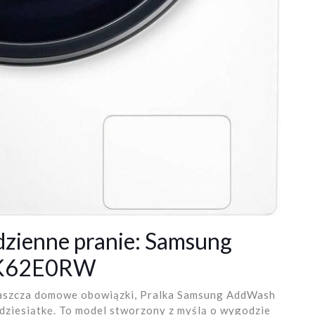
odzienne pranie: Samsung
NK62E0RW
upraszcza domowe obowiązki, Pralka Samsung AddWash
iesiątkę. To model stworzony z myślą o wygodzie