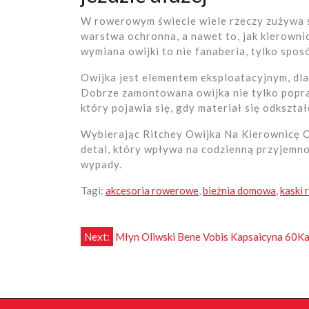
W rowerowym świecie wiele rzeczy zużywa si
warstwa ochronna, a nawet to, jak kierownic
wymiana owijki to nie fanaberia, tylko spos
Owijka jest elementem eksploatacyjnym, dla
Dobrze zamontowana owijka nie tylko popr
który pojawia się, gdy materiał się odkształ
Wybierając Ritchey Owijka Na Kierownicę 
detal, który wpływa na codzienną przyjemno
wypady.
Tagi:
akcesoria rowerowe
,
bieżnia domowa
,
kaski
Nawigacja
Next:
Młyn Oliwski Bene Vobis Kapsaicyna 60Ka
wpisu