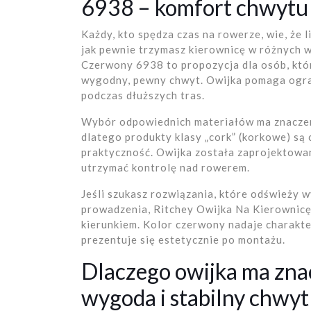
6938 – komfort chwytu 
Każdy, kto spędza czas na rowerze, wie, że li
jak pewnie trzymasz kierownicę w różnych 
Czerwony 6938 to propozycja dla osób, któr
wygodny, pewny chwyt. Owijka pomaga ogran
podczas dłuższych tras.
Wybór odpowiednich materiałów ma znaczeni
dlatego produkty klasy „cork” (korkowe) są
praktyczność. Owijka została zaprojektowan
utrzymać kontrolę nad rowerem.
Jeśli szukasz rozwiązania, które odświeży 
prowadzenia, Ritchey Owijka Na Kierownic
kierunkiem. Kolor czerwony nadaje charakt
prezentuje się estetycznie po montażu.
Dlaczego owijka ma zna
wygoda i stabilny chwyt