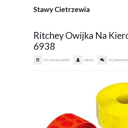
Skip
Stawy Cietrzewia
to
content
Ritchey Owijka Na Kie
6938
21 czerwca 2026
admin
0 Comment