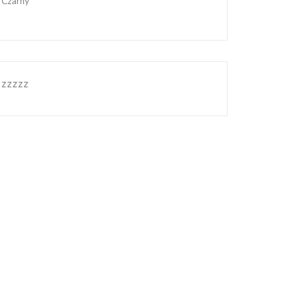
Czarny
zzzzz