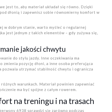
we jest to, aby materiał układał się równo. Dzięki
 pod dłonią i zapewnisz sobie równomierny komfort w
żej w dobrym stanie, warto myśleć o regularnej
a jest jednym z takich elementów – gdy zużywa się,
ymanie jakości chwytu
wanie do stylu jazdy. Inne oczekiwania ma
to zmienia pozycję dłoni, a inne osoba preferująca
a pozwala utrzymać stabilność chwytu i ogranicza
w różnych warunkach. Materiał powinien zapewniać
ończenie ma być spójne z całym rowerem.
ort na treningu i na trasach
zerwony 6938 sprawdzi się zarówno podczas