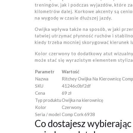
treningów, jak i podczas wyjazdów, które zac
kilometrów dalej. Korkowe akcenty są cenio
na wygodę w czasie dłuższej jazdy.
Owijka wpływa także na sposób, w jaki przen
łatwiej utrzymać płynność ruchów i stabiln
kiedy trzeba mocniej skorygować kierunek l
Kolor czerwony to dodatkowy atut wizualny. 
może stać się wyrazistym elementem stylizac
Parametr
Wartość
Nazwa
Ritchey Owijka Na Kierownicę Com
SKU
41246c0bf2df
Cena
69 zł
Typ produktu
Owijka na kierownicę
Kolor
Czerwony
Seria / model
Comp Cork 6938
Co dostajesz wybierając