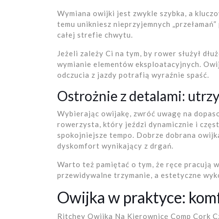
Wymiana owijki jest zwykle szybka, a kluczo
temu unikniesz nieprzyjemnych „przełamań”
całej strefie chwytu.
Jeżeli zależy Ci na tym, by rower służył dłu
wymianie elementów eksploatacyjnych. Owijk
odczucia z jazdy potrafią wyraźnie spaść.
Ostrożnie z detalami: utrz
Wybierając owijakę, zwróć uwagę na dopaso
rowerzysta, który jeździ dynamicznie i częs
spokojniejsze tempo. Dobrze dobrana owijk
dyskomfort wynikający z drgań.
Warto też pamiętać o tym, że ręce pracują 
przewidywalne trzymanie, a estetyczne wyk
Owijka w praktyce: komf
Ritchey Owijka Na Kierownicę Comp Cork C