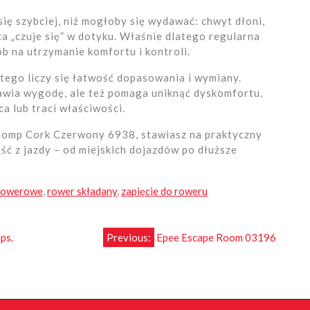
ę szybciej, niż mogłoby się wydawać: chwyt dłoni,
a „czuje się” w dotyku. Właśnie dlatego regularna
ób na utrzymanie komfortu i kontroli.
tego liczy się łatwość dopasowania i wymiany.
awia wygodę, ale też pomaga uniknąć dyskomfortu,
ca lub traci właściwości.
Comp Cork Czerwony 6938, stawiasz na praktyczny
ść z jazdy – od miejskich dojazdów po dłuższe
 rowerowe
,
rower składany
,
zapięcie do roweru
ps.
Previous:
Epee Escape Room 03196