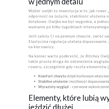
w jednym detalu
Wybór owijki to inwestycja w to, jak rower 
odporność na zużycie, stabilność ułożenia 
dotykowe. Owijka ma być wygodna, a jednocz
wymianie po kilku tygodniach intensywnego
Jeśli zależy Ci na pewnym chwycie, zwróć uw
Elastyczna regulacja ułatwia dopasowanie,
na kierownicy.
Na koniec warto podkreślić, że Ritchey Ow
także prosta droga do odświeżenia wyglądu
roweru, szczególnie gdy reszta elementów 
Komfort chwytu
dzięki korkowym właściwo
Stabilne ułożenie
i możliwość dopasowania
Wyrazisty wygląd
– czerwone wykończenie
Elementy, które lubią wy
jeździć dłużej