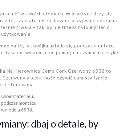
„pracuje” w Twoich dłoniach. W praktyce liczy się
oraz to, czy materiał zachowuje przyjemne odczucia
eśnie trwała – tak, by nie trzeba było myśleć o
 użytkowania.
agę na to, jak owijka układa się podczas montażu.
 a staranne wykończenie pomaga utrzymać estetykę
ijka Na Kierownicę Comp Cork Czerwony 6938 to
. Czerwony akcent może ożywić całą stylizację
jest stonowana.
ściom materiału.
 podczas montażu.
 w modelu 6938.
miany: dbaj o detale, by