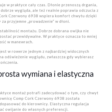
uje w praktyce cały czas. Dłonie przenoszą drgania,
o dobrze wygląda, ale też realnie poprawia odczucia z
Cork Czerwony 6938 wspiera komfort chwytu dzięki
y za przyjemne „prowadzenie” w dłoni.
 stabilność montażu. Dobrze dobrana owijka nie
ozostać przewidywalne. W praktyce oznacza to mniej
ność w manewrach.
jest w rowerze jednym z najbardziej widocznych
 na odświeżenie wyglądu, zwłaszcza gdy wybierasz
kończenia.
prosta wymiana i elastyczna
raktyce montaż potrafi zadecydować o tym, czy chwyt
rownicę Comp Cork Czerwony 6938 została
 dopasować do kierownicy. Elastyczna regulacja
ć owijanie do własnych preferencji.