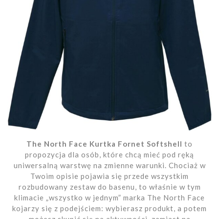
The North Face Kurtka Fornet Softshell
to
propozycja dla osób, które chcą mieć pod ręką
uniwersalną warstwę na zmienne warunki. Chociaż w
Twoim opisie pojawia się przede wszystkim
rozbudowany zestaw do basenu, to właśnie w tym
klimacie „wszystko w jednym” marka The North Face
kojarzy się z podejściem: wybierasz produkt, a potem