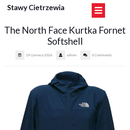
Skip
Stawy Cietrzewia
Open
to
content
Button
The North Face Kurtka Fornet
Softshell
19 czerwca 2026
admin
0 Comments