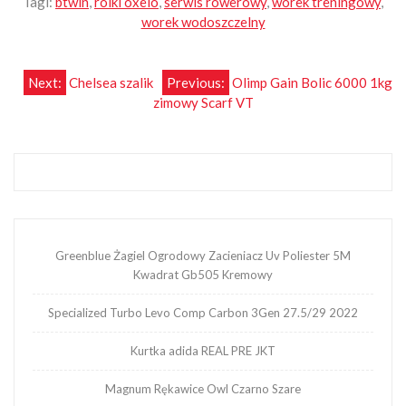
Tagi:
btwin
,
rolki oxelo
,
serwis rowerowy
,
worek treningowy
,
worek wodoszczelny
Nawigacja
Next:
Chelsea szalik
Previous:
Olimp Gain Bolic 6000 1kg
zimowy Scarf VT
wpisu
Greenblue Żagiel Ogrodowy Zacieniacz Uv Poliester 5M
Kwadrat Gb505 Kremowy
Specialized Turbo Levo Comp Carbon 3Gen 27.5/29 2022
Kurtka adida REAL PRE JKT
Magnum Rękawice Owl Czarno Szare