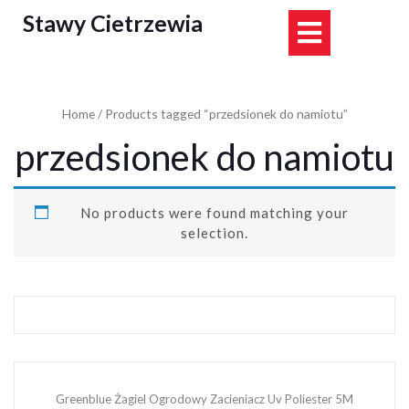
Skip
Stawy Cietrzewia
Open
to
content
Button
Home
/ Products tagged “przedsionek do namiotu”
przedsionek do namiotu
No products were found matching your
selection.
Greenblue Żagiel Ogrodowy Zacieniacz Uv Poliester 5M