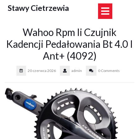
Skip
Stawy Cietrzewia
Open
to
content
Button
Wahoo Rpm Ii Czujnik
Kadencji Pedałowania Bt 4.0 I
Ant+ (4092)
20 czerwca 2026
admin
0 Comments