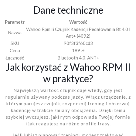
Dane techniczne
Parametr
Wartość
Wahoo Rpm Ii Czujnik Kadencji Pedałowania Bt 4.0 I
Nazwa
Ant+ (4092)
SKU
90f3f3f60cd3
Cena
189 zł
Łączność
Bluetooth 4.0, ANT+
Jak korzystać z Wahoo RPM II
w praktyce?
Największą wartość czujnik daje wtedy, gdy jest
regularnie używany podczas jazdy. Włącz urządzenie, z
którym parujesz czujnik, rozpocznij trening i obserwuj
kadencję w trakcie zmiany obciążenia. Dzięki temu
szybciej wyczujesz, jaki rytm odpowiada Twojej formie
i jak reagujesz na różne profile trasy.
Jeśli lubisz planować treningi, możesz traktować