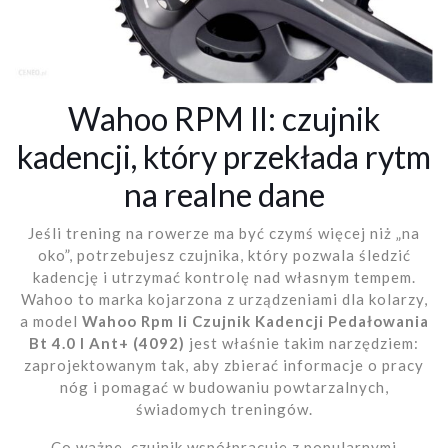
Wahoo RPM II: czujnik
kadencji, który przekłada rytm
na realne dane
Jeśli trening na rowerze ma być czymś więcej niż „na
oko”, potrzebujesz czujnika, który pozwala śledzić
kadencję i utrzymać kontrolę nad własnym tempem.
Wahoo to marka kojarzona z urządzeniami dla kolarzy,
a model
Wahoo Rpm Ii Czujnik Kadencji Pedałowania
Bt 4.0 I Ant+ (4092)
jest właśnie takim narzędziem:
zaprojektowanym tak, aby zbierać informacje o pracy
nóg i pomagać w budowaniu powtarzalnych,
świadomych treningów.
Co ważne, czujnik współpracuje z popularnymi