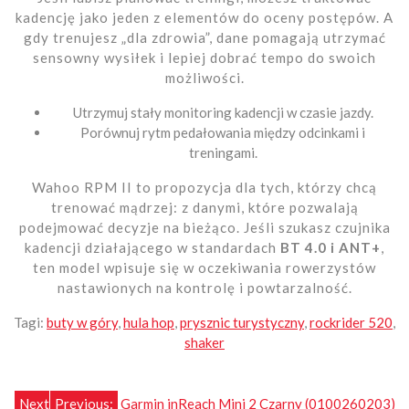
kadencję jako jeden z elementów do oceny postępów. A
gdy trenujesz „dla zdrowia”, dane pomagają utrzymać
sensowny wysiłek i lepiej dobrać tempo do swoich
możliwości.
Utrzymuj stały monitoring kadencji w czasie jazdy.
Porównuj rytm pedałowania między odcinkami i
treningami.
Wahoo RPM II to propozycja dla tych, którzy chcą
trenować mądrzej: z danymi, które pozwalają
podejmować decyzje na bieżąco. Jeśli szukasz czujnika
kadencji działającego w standardach
BT 4.0 i ANT+
,
ten model wpisuje się w oczekiwania rowerzystów
nastawionych na kontrolę i powtarzalność.
Tagi:
buty w góry
,
hula hop
,
prysznic turystyczny
,
rockrider 520
,
shaker
Next
Previous:
Garmin inReach Mini 2 Czarny (0100260203)