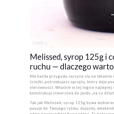
Melissed, syrop 125g i 
ruchu — dlaczego warto 
Nie każda przygoda zaczyna się na idealnie 
ścieżki, potrzebujesz sprzętu, który daje pe
nierówności. Właśnie w tej logice najlepi
konstrukcja stworzona do jazdy „na co dzień
Tak jak Melissed, syrop 125g bywa wybiera
pasuje do Twojego rytmu: dojazdy, weekendo
gdzie nawierzchnia bywa różna. To połączen