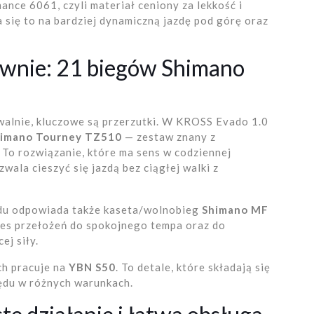
nce 6061, czyli materiał ceniony za lekkość i
 się to na bardziej dynamiczną jazdę pod górę oraz
rawnie: 21 biegów Shimano
walnie, kluczowe są przerzutki. W KROSS Evado 1.0
himano Tourney TZ510
— zestaw znany z
To rozwiązanie, które ma sens w codziennej
zwala cieszyć się jazdą bez ciągłej walki z
ędu odpowiada także kaseta/wolnobieg
Shimano MF
res przełożeń do spokojnego tempa oraz do
j siły.
uch pracuje na
YBN S50
. To detale, które składają się
pędu w różnych warunkach.