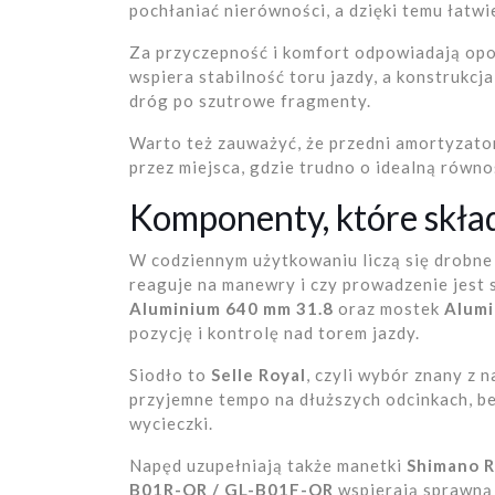
pochłaniać nierówności, a dzięki temu łatwi
Za przyczepność i komfort odpowiadają op
wspiera stabilność toru jazdy, a konstrukcj
dróg po szutrowe fragmenty.
Warto też zauważyć, że przedni amortyzato
przez miejsca, gdzie trudno o idealną równo
Komponenty, które skład
W codziennym użytkowaniu liczą się drobne 
reaguje na manewry i czy prowadzenie jest
Aluminium 640 mm 31.8
oraz mostek
Alumi
pozycję i kontrolę nad torem jazdy.
Siodło to
Selle Royal
, czyli wybór znany z 
przyjemne tempo na dłuższych odcinkach, be
wycieczki.
Napęd uzupełniają także manetki
Shimano R
B01R-QR / GL-B01F-QR
wspierają sprawną 