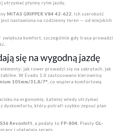
ej utrzymać płynny rytm jazdy.
ony
MITAS GRIPPER V84 42-622
. Ich szerokość
a jest nastawiona na codzienny teren — od miejskich
r zwiększa komfort, szczególnie gdy trasa prowadzi
ść.
ają się na wygodną jazdę
elementy: jak rower prowadzi się na zakrętach, jak
 stabilne. W Evado 1.0 zastosowano kierownicę
nium 105mm/31,8/7°
, co wspiera komfortową
nacisku na ergonomię. Łatwiej wtedy utrzymać
z dyskomfortu, który potrafi szybko zepsuć plan
S36 Revoshift
, a pedały to
FP-804
. Piasty
GL-
pracę i ułatwiają serwis.