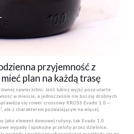
codzienna przyjemność z
mieć plan na każdą trasę
równej nawierzchni. Jeśli lubisz wyjść poza utarte
wność w mieście, a jednocześnie nie boi się drobnych
ej sprawdza się rower crossowy KROSS Evado 1.0 —
”, ale z charakterem pozwalającym na więcej.
ny jako element domowej rutyny, tak Evado 1.0
we wypady i spokojne przeloty przez dzielnice,
ie wygody i praktycznych rozwiązań przekłada się na