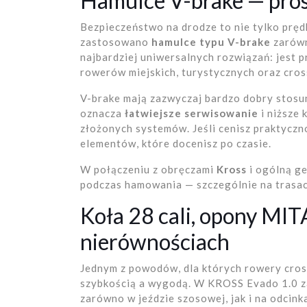
Hamulce V-brake — prost
Bezpieczeństwo na drodze to nie tylko prę
zastosowano
hamulce typu V-brake
zarówno
najbardziej uniwersalnych rozwiązań: jest 
rowerów miejskich, turystycznych oraz cro
V-brake mają zazwyczaj bardzo dobry stosu
oznacza
łatwiejsze serwisowanie
i niższe 
złożonych systemów. Jeśli cenisz praktyczn
elementów, które docenisz po czasie.
W połączeniu z obręczami
Kross
i ogólną ge
podczas hamowania — szczególnie na trasac
Koła 28 cali, opony MIT
nierównościach
Jednym z powodów, dla których rowery cros
szybkością a wygodą. W KROSS Evado 1.0
zarówno w jeździe szosowej, jak i na odcin