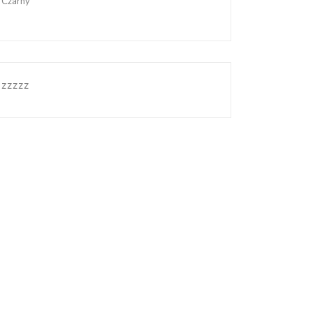
Czarny
zzzzz