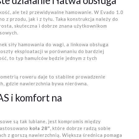
e działanie i łatwa obsługa
dkość, ale też przewidywalne hamowanie. W Evado 1.0
 z przodu, jak i z tyłu. Taka konstrukcja należy do
prosta, skuteczna i dobrze znana użytkownikom
ssowych.
nek siły hamowania do wagi, a linkowa obsługa
koszty eksploatacji w porównaniu do bardziej
ość, to typ hamulców będzie jednym z tych
ometrią roweru daje to stabilne prowadzenie
h, gdzie nawierzchnia bywa nierówna.
AS i komfort na
sowe są tak lubiane, jest kompromis między
 zastosowano
koła 28″
, które dobrze radzą sobie
kach z gorszą nawierzchnią. Większa średnica pomaga