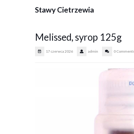
Skip
Stawy Cietrzewia
to
content
Melissed, syrop 125g
17 czerwca 2026
admin
0 Comment